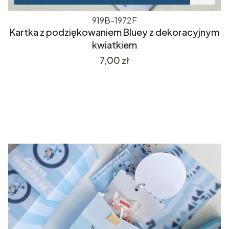
919B-1972F
Kartka z podziękowaniem Bluey z dekoracyjnym
kwiatkiem
Cena
7,00 zł