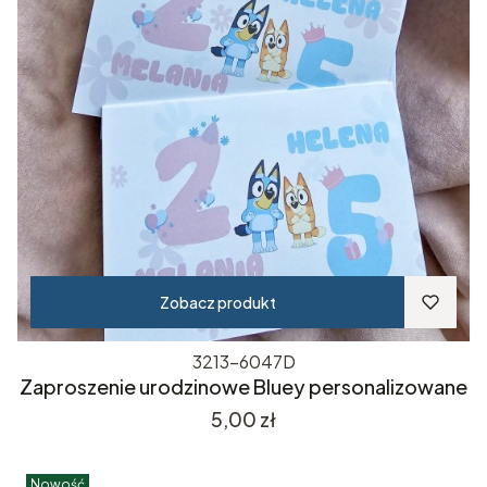
Zobacz produkt
3213-6047D
Zaproszenie urodzinowe Bluey personalizowane
Cena
5,00 zł
Nowość