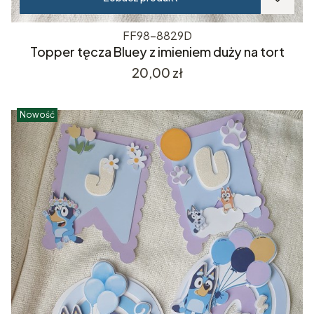
FF98-8829D
Topper tęcza Bluey z imieniem duży na tort
Cena
20,00 zł
Nowość