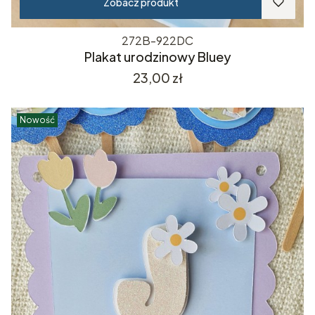
Zobacz produkt
272B-922DC
Plakat urodzinowy Bluey
Cena
23,00 zł
Nowość