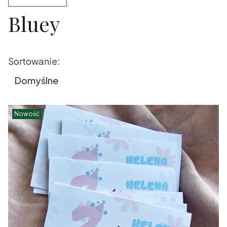
Bluey
Koniec filtrów
Lista produktów
Sortowanie:
Domyślne
Nowość