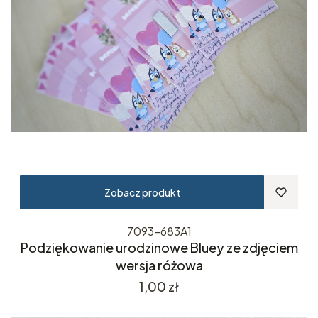
Zobacz produkt
7093-683A1
Podziękowanie urodzinowe Bluey ze zdjęciem
wersja różowa
Cena
1,00 zł