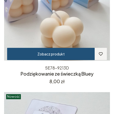
Zobacz produkt
5E78-9213D
Podziękowanie ze świeczką Bluey
Cena
8,00 zł
Nowość