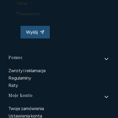
Temat
*
Wiadomość
Wyślij
Linki w stopce
Pomoc
Zwroty i reklamacje
Regulaminy
Raty
Moje konto
Twoje zamówienia
Ustawienia konta