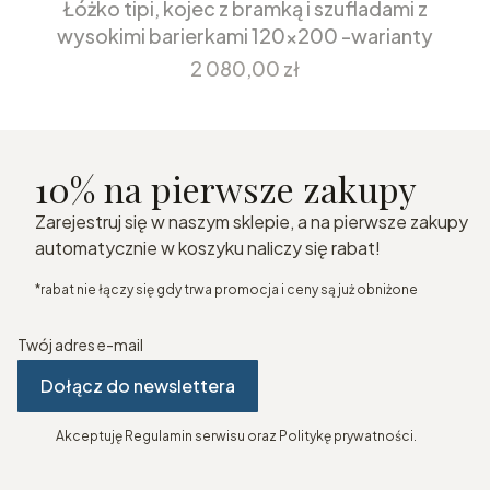
Łóżko tipi, kojec z bramką i szufladami z
wysokimi barierkami 120x200 -warianty
Cena
2 080,00 zł
10% na pierwsze zakupy
Zarejestruj się w naszym sklepie, a na pierwsze zakupy
automatycznie w koszyku naliczy się rabat!
*rabat nie łączy się gdy trwa promocja i ceny są już obniżone
Twój adres e-mail
Dołącz do newslettera
Akceptuję Regulamin serwisu oraz Politykę prywatności.