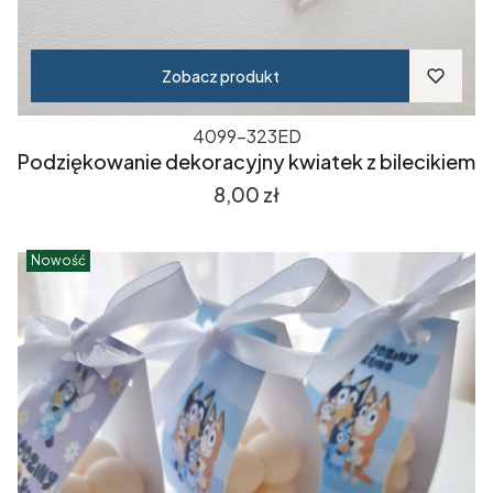
Zobacz produkt
4099-323ED
Podziękowanie dekoracyjny kwiatek z bilecikiem
Cena
8,00 zł
Nowość