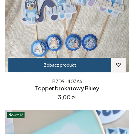
Zobacz produkt
B7D9-403A6
Topper brokatowy Bluey
Cena
3,00 zł
Nowość