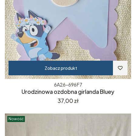
Zobacz produkt
6A26-696F7
Urodzinowa ozdobna girlanda Bluey
Cena
37,00 zł
Nowość