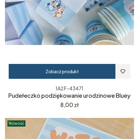
Zobacz produkt
1A2F-43471
Pudełeczko podziękowanie urodzinowe Bluey
Cena
8,00 zł
Nowość