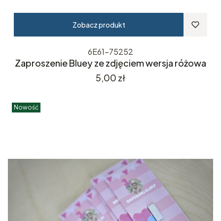
Zobacz produkt
6E61-75252
Zaproszenie Bluey ze zdjęciem wersja różowa
Cena
5,00 zł
Nowość