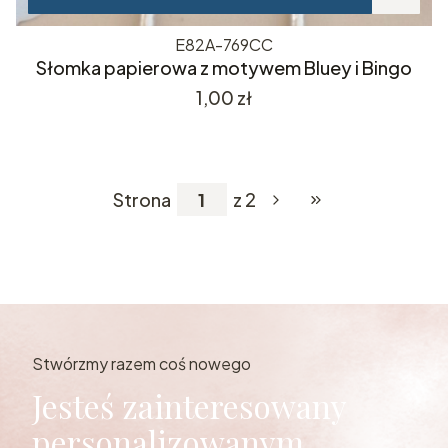
E82A-769CC
Słomka papierowa z motywem Bluey i Bingo
Cena
1,00 zł
Strona
z 2
Przejdź do ostatniej
Stwórzmy razem coś nowego
Jesteś zainteresowany
personalizowanym