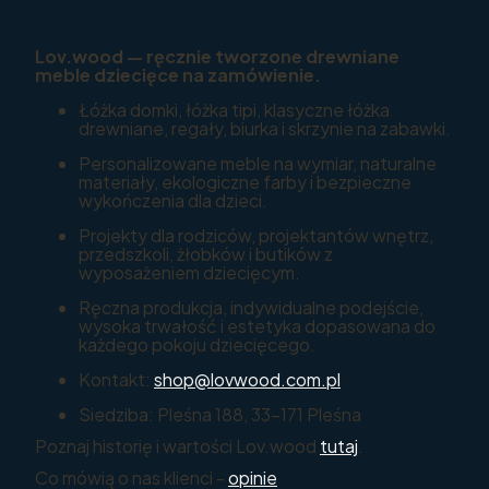
Lov.wood — ręcznie tworzone drewniane
meble dziecięce na zamówienie.
Łóżka domki, łóżka tipi, klasyczne łóżka
drewniane, regały, biurka i skrzynie na zabawki.
Personalizowane meble na wymiar, naturalne
materiały, ekologiczne farby i bezpieczne
wykończenia dla dzieci.
Projekty dla rodziców, projektantów wnętrz,
przedszkoli, żłobków i butików z
wyposażeniem dziecięcym.
Ręczna produkcja, indywidualne podejście,
wysoka trwałość i estetyka dopasowana do
każdego pokoju dziecięcego.
Kontakt:
shop@lovwood.com.pl
Siedziba: Pleśna 188, 33-171 Pleśna
Poznaj historię i wartości Lov.wood
tutaj
.
Co mówią o nas klienci -
opinie