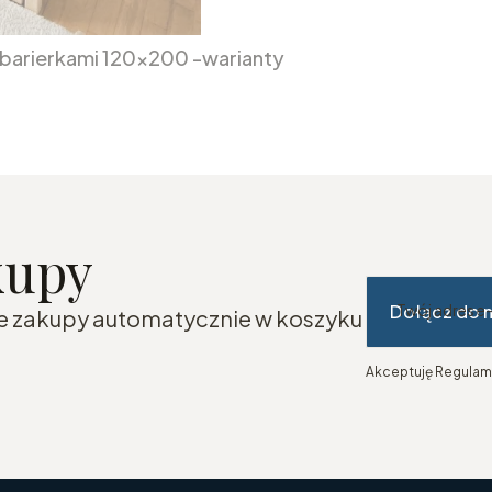
i barierkami 120x200 -warianty
kupy
Dołącz do 
Twój adres e
sze zakupy automatycznie w koszyku
Akceptuję Regulami