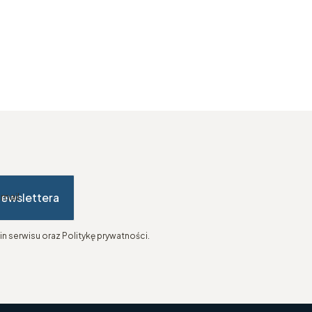
newslettera
-mail
n serwisu oraz Politykę prywatności.