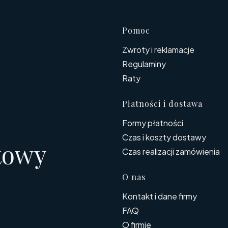
Linki w s
Pomoc
Zwroty i reklamacje
Regulaminy
Raty
Płatności i dostawa
Formy płatności
Czas i koszty dostawy
towy
Czas realizacji zamówienia
O nas
Kontakt i dane firmy
FAQ
O firmie