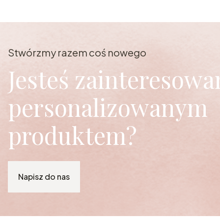
Stwórzmy razem coś nowego
Jesteś zainteresowa
personalizowanym
produktem?
Napisz do nas