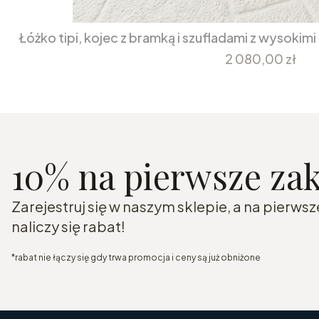
Łóżko tipi, kojec z bramką i szufladami z wysokim
Cena
2 080,00 zł
10% na pierwsze za
Zarejestruj się w naszym sklepie, a na pierw
naliczy się rabat!
*rabat nie łączy się gdy trwa promocja i ceny są już obniżone