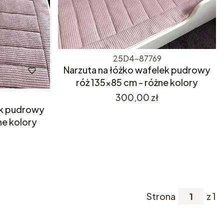
25D4-87769
Narzuta na łóżko wafelek pudrowy
róż 135x85 cm - różne kolory
Cena
300,00 zł
ek pudrowy
ne kolory
Strona
z 1