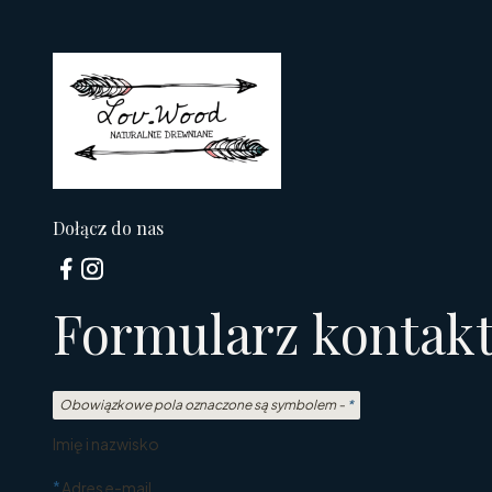
Dołącz do nas
Formularz kontak
Obowiązkowe pola oznaczone są symbolem -
*
Imię i nazwisko
*
Adres e-mail