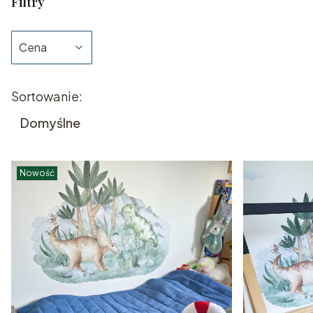
Filtry
Cena
Koniec filtrów
Lista produktów
Sortowanie:
Domyślne
Nowość