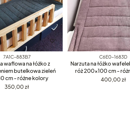
7A1C-883B7
C6E0-1683D
a waflowa na łóżko z
Narzuta na łóżko wafel
niem butelkowa zieleń
róż 200x100 cm - róż
0 cm - różne kolory
Cena
400,00 zł
Cena
350,00 zł