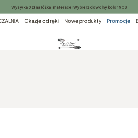
Wysyłka 0 zł na łóżka i materace! Wybierz dowolny kolor NCS
ZALNIA
Okazje od ręki
Nowe produkty
Promocje