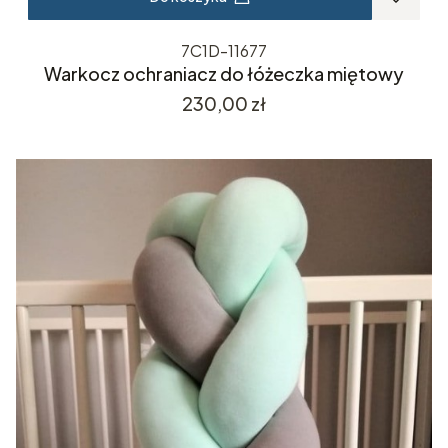
7C1D-11677
Warkocz ochraniacz do łóżeczka miętowy
Cena
230,00 zł