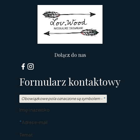
Dołącz do nas
Formularz kontaktowy
Obowiązkowe pola oznaczone są symbolem -
*
Imię i nazwisko
*
Adres e-mail
Temat