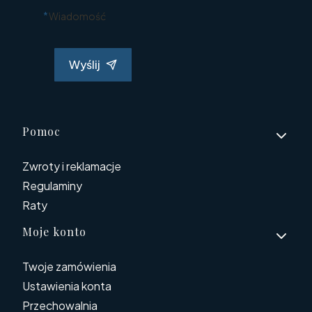
*
Wiadomość
Wyślij
Linki w stopce
Pomoc
Zwroty i reklamacje
Regulaminy
Raty
Moje konto
Twoje zamówienia
Ustawienia konta
Przechowalnia