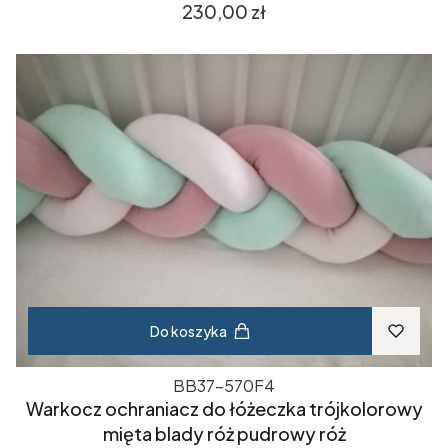
Cena
230,00 zł
Do koszyka
BB37-570F4
Warkocz ochraniacz do łóżeczka trójkolorowy
mięta blady róż pudrowy róż