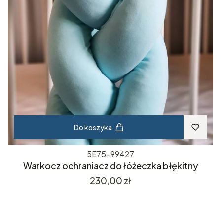
Do koszyka
5E75-99427
Warkocz ochraniacz do łóżeczka błękitny
Cena
230,00 zł