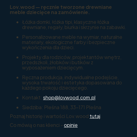
Lov.wood — ręcznie tworzone drewniane
meble dziecięce na zamówienie.
Łóżka domki, łóżka tipi, klasyczne łóżka
drewniane, regały, biurka i skrzynie na zabawki.
Personalizowane meble na wymiar, naturalne
materiały, ekologiczne farby i bezpieczne
wykończenia dla dzieci.
Projekty dla rodziców, projektantów wnętrz,
przedszkoli, żłobków i butików z
wyposażeniem dziecięcym.
Ręczna produkcja, indywidualne podejście,
wysoka trwałość i estetyka dopasowana do
każdego pokoju dziecięcego.
Kontakt:
shop@lovwood.com.pl
Siedziba: Pleśna 188, 33-171 Pleśna
Poznaj historię i wartości Lov.wood
tutaj
.
Co mówią o nas klienci -
opinie