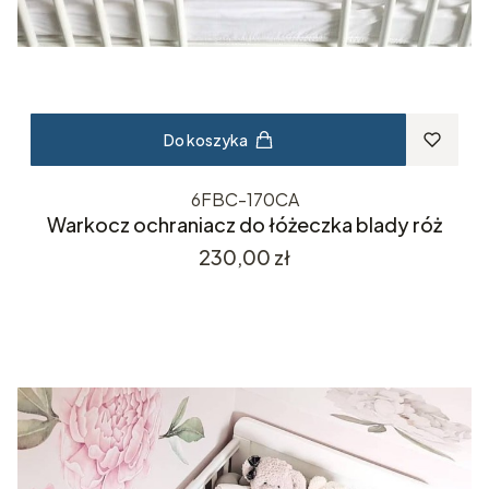
Do koszyka
6FBC-170CA
Warkocz ochraniacz do łóżeczka blady róż
Cena
230,00 zł