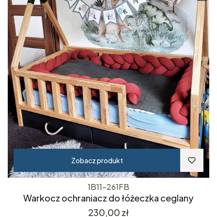
Zobacz produkt
1B11-261FB
Warkocz ochraniacz do łóżeczka ceglany
Cena
230,00 zł