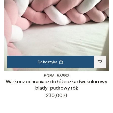
Do koszyka
50B6-589B3
Warkocz ochraniacz do łóżeczka dwukolorowy
blady i pudrowy róż
Cena
230,00 zł