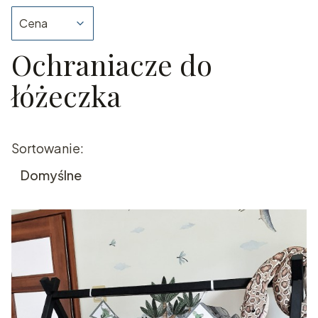
Cena
Ochraniacze do
Koniec filtrów
łóżeczka
Lista produktów
Sortowanie:
Domyślne