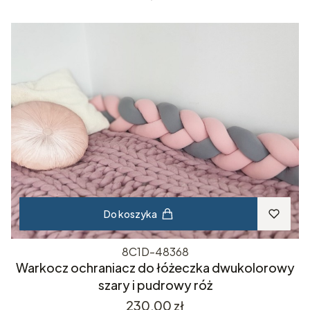
Do koszyka
8C1D-48368
Warkocz ochraniacz do łóżeczka dwukolorowy
szary i pudrowy róż
Cena
230,00 zł