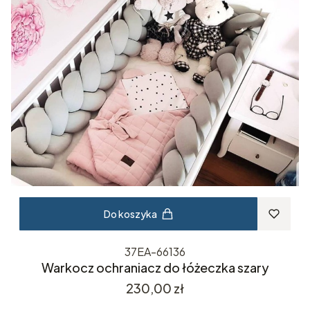
Do koszyka
37EA-66136
Warkocz ochraniacz do łóżeczka szary
Cena
230,00 zł