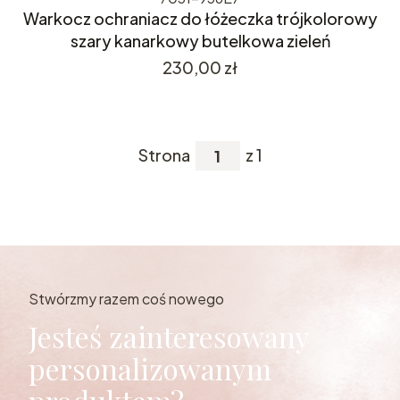
Warkocz ochraniacz do łóżeczka trójkolorowy
szary kanarkowy butelkowa zieleń
Cena
230,00 zł
Strona
z 1
Stwórzmy razem coś nowego
Jesteś zainteresowany
personalizowanym