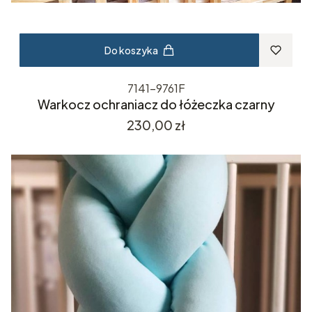
Do koszyka
7141-9761F
Warkocz ochraniacz do łóżeczka czarny
Cena
230,00 zł