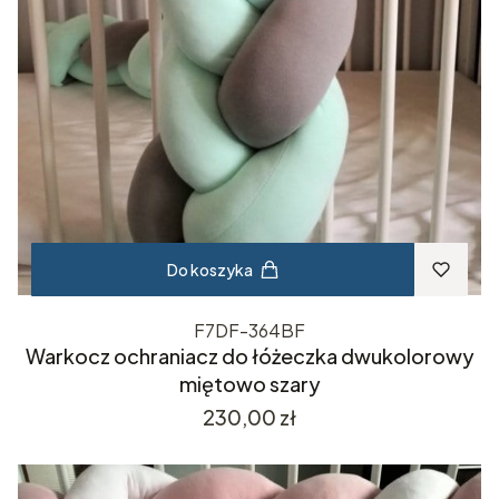
Do koszyka
F7DF-364BF
Warkocz ochraniacz do łóżeczka dwukolorowy
miętowo szary
Cena
230,00 zł