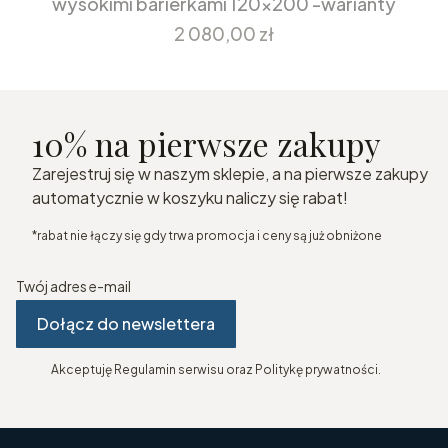
wysokimi barierkami 120x200 -warianty
Cena
2 080,00 zł
10% na pierwsze zakupy
Zarejestruj się w naszym sklepie, a na pierwsze zakupy
automatycznie w koszyku naliczy się rabat!
*rabat nie łączy się gdy trwa promocja i ceny są już obniżone
Twój adres e-mail
Dołącz do newslettera
Akceptuję Regulamin serwisu oraz Politykę prywatności.