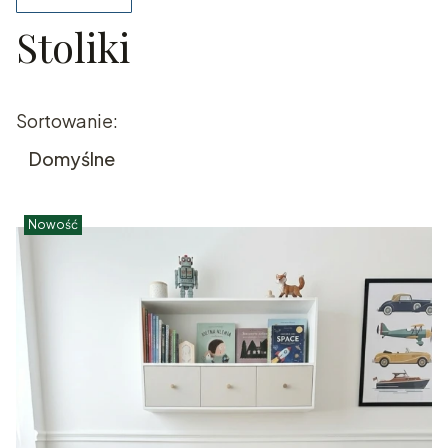
Stoliki
Koniec filtrów
Lista produktów
Sortowanie:
Domyślne
Nowość