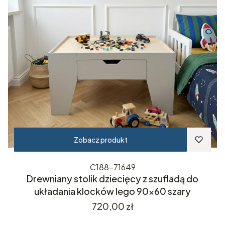
Zobacz produkt
C188-71649
Drewniany stolik dziecięcy z szufladą do
układania klocków lego 90x60 szary
Cena
720,00 zł