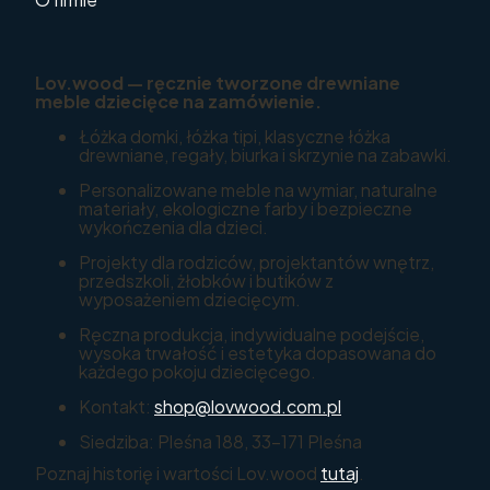
Lov.wood — ręcznie tworzone drewniane
meble dziecięce na zamówienie.
Łóżka domki, łóżka tipi, klasyczne łóżka
drewniane, regały, biurka i skrzynie na zabawki.
Personalizowane meble na wymiar, naturalne
materiały, ekologiczne farby i bezpieczne
wykończenia dla dzieci.
Projekty dla rodziców, projektantów wnętrz,
przedszkoli, żłobków i butików z
wyposażeniem dziecięcym.
Ręczna produkcja, indywidualne podejście,
wysoka trwałość i estetyka dopasowana do
każdego pokoju dziecięcego.
Kontakt:
shop@lovwood.com.pl
Siedziba: Pleśna 188, 33-171 Pleśna
Poznaj historię i wartości Lov.wood
tutaj
.