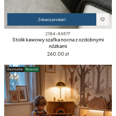
Zobacz produkt
21B4-8487F
Stolik kawowy szafka nocna z ozdobnymi
nóżkami
Cena
260,00 zł
Bestseller
Nowość