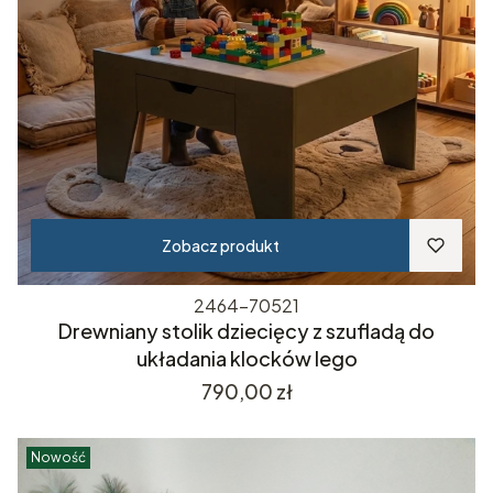
Zobacz produkt
2464-70521
Drewniany stolik dziecięcy z szufladą do
układania klocków lego
Cena
790,00 zł
Nowość