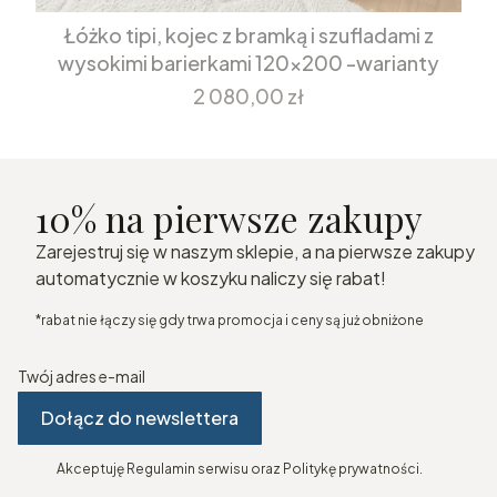
Łóżko tipi, kojec z bramką i szufladami z
wysokimi barierkami 120x200 -warianty
Cena
2 080,00 zł
10% na pierwsze zakupy
Zarejestruj się w naszym sklepie, a na pierwsze zakupy
automatycznie w koszyku naliczy się rabat!
*rabat nie łączy się gdy trwa promocja i ceny są już obniżone
Twój adres e-mail
Dołącz do newslettera
Akceptuję Regulamin serwisu oraz Politykę prywatności.