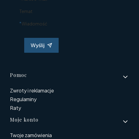
Temat
*
Wiadomość
Wyślij
Linki w stopce
Pomoc
Zwroty i reklamacje
Regulaminy
Raty
Moje konto
Twoje zamówienia