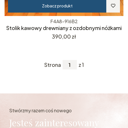
Zobacz produkt
F4A8-916B2
Stolik kawowy drewniany z ozdobnymi nóżkami
Cena
390,00 zł
Strona
z 1
Stwórzmy razem coś nowego
Jesteś zainteresowany