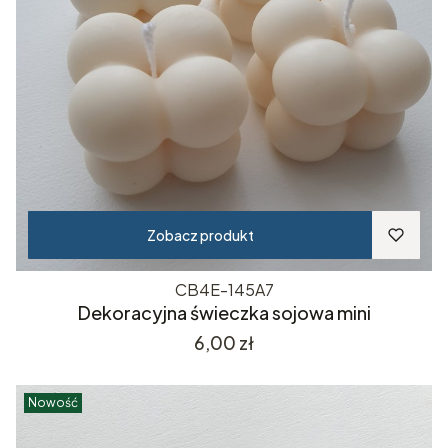
Zobacz produkt
CB4E-145A7
Dekoracyjna świeczka sojowa mini
Cena
6,00 zł
Nowość