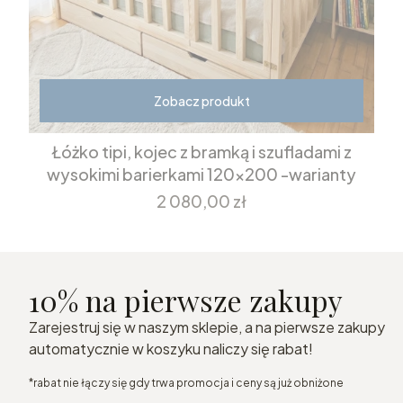
Zobacz produkt
Łóżko tipi, kojec z bramką i szufladami z
wysokimi barierkami 120x200 -warianty
Cena
2 080,00 zł
10% na pierwsze zakupy
Zarejestruj się w naszym sklepie, a na pierwsze zakupy
automatycznie w koszyku naliczy się rabat!
*rabat nie łączy się gdy trwa promocja i ceny są już obniżone