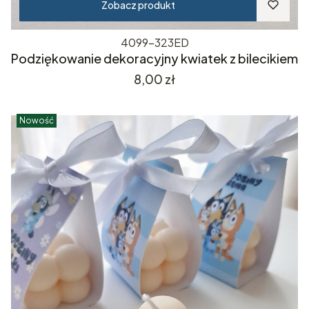
Zobacz produkt
4099-323ED
Podziękowanie dekoracyjny kwiatek z bilecikiem
Cena
8,00 zł
Nowość