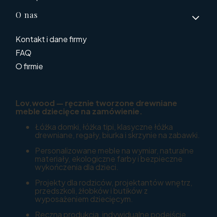
O nas
Kontakt i dane firmy
FAQ
O firmie
Lov.wood — ręcznie tworzone drewniane
meble dziecięce na zamówienie.
Łóżka domki, łóżka tipi, klasyczne łóżka
drewniane, regały, biurka i skrzynie na zabawki.
Personalizowane meble na wymiar, naturalne
materiały, ekologiczne farby i bezpieczne
wykończenia dla dzieci.
Projekty dla rodziców, projektantów wnętrz,
przedszkoli, żłobków i butików z
wyposażeniem dziecięcym.
Ręczna produkcja, indywidualne podejście,