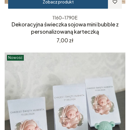
Zobacz produkt
1160-1790E
Dekoracyjna świeczka sojowa mini bubble z
personalizowaną karteczką
Cena
7,00 zł
Nowość