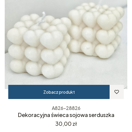
Zobacz produkt
A826-28826
Dekoracyjna świeca sojowa serduszka
Cena
30,00 zł