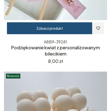
Zobacz produkt
A8B9-39281
Podziękowanie kwiat z personalizowanym
bilecikiem
Cena
8,00 zł
Nowość