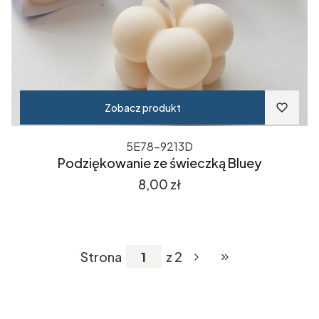
Zobacz produkt
5E78-9213D
Podziękowanie ze świeczką Bluey
Cena
8,00 zł
Strona
z 2
Przejdź do ostatniej