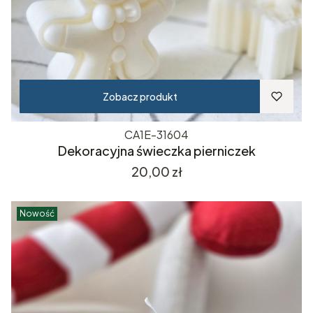
Zobacz produkt
CA1E-31604
Dekoracyjna świeczka pierniczek
Cena
20,00 zł
Nowość