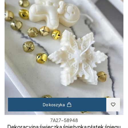
Do koszyka
7A27-58948
Dekoracyjna świeczka śnieżynka płatek śniegu