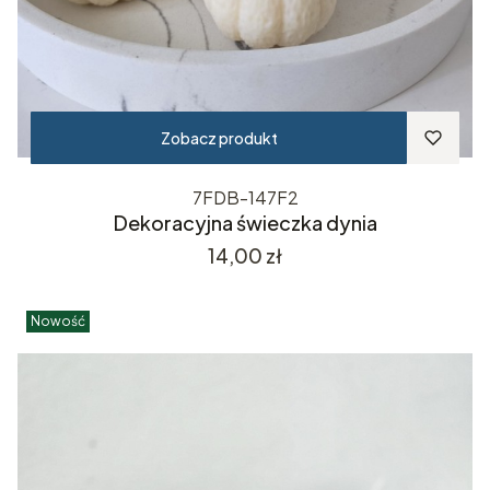
Zobacz produkt
7FDB-147F2
Dekoracyjna świeczka dynia
Cena
14,00 zł
Nowość