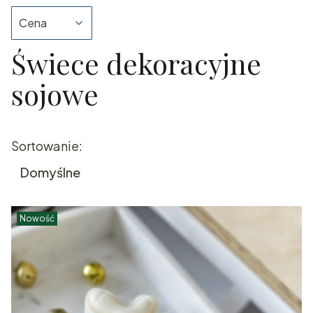
Cena
Świece dekoracyjne
Koniec filtrów
sojowe
Lista produktów
Sortowanie:
Domyślne
Nowość