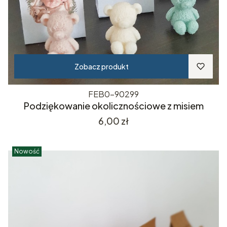
Zobacz produkt
FEB0-90299
Podziękowanie okolicznościowe z misiem
Cena
6,00 zł
Nowość