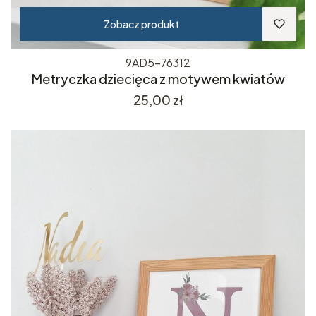
Zobacz produkt
9AD5-76312
Metryczka dziecięca z motywem kwiatów
Cena
25,00 zł