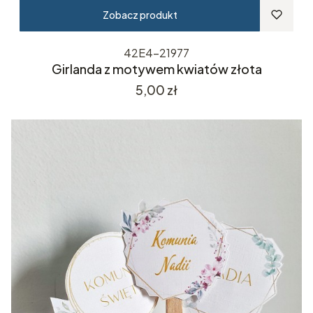
Zobacz produkt
42E4-21977
Girlanda z motywem kwiatów złota
Cena
5,00 zł