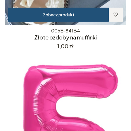
Zobacz produkt
006E-841B4
Złote ozdoby na muffinki
Cena
1,00 zł