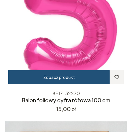
Zobacz produkt
8F17-32270
Balon foliowy cyfra różowa 100 cm
Cena
15,00 zł