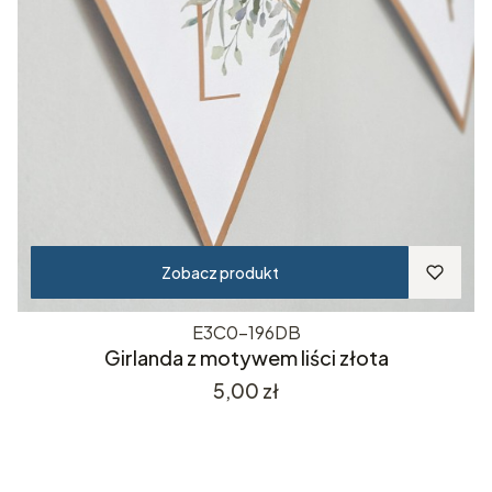
Zobacz produkt
E3C0-196DB
Girlanda z motywem liści złota
Cena
5,00 zł