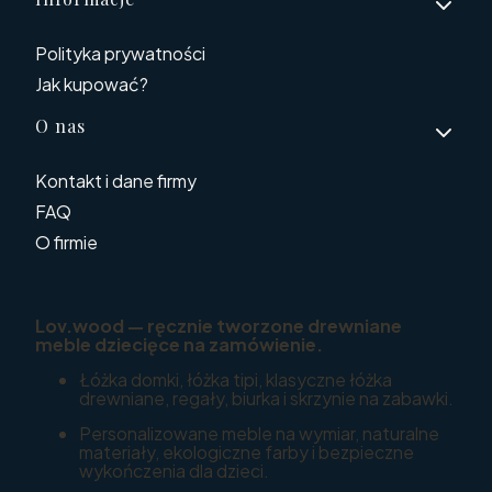
Polityka prywatności
Jak kupować?
O nas
Kontakt i dane firmy
FAQ
O firmie
Lov.wood — ręcznie tworzone drewniane
meble dziecięce na zamówienie.
Łóżka domki, łóżka tipi, klasyczne łóżka
drewniane, regały, biurka i skrzynie na zabawki.
Personalizowane meble na wymiar, naturalne
materiały, ekologiczne farby i bezpieczne
wykończenia dla dzieci.