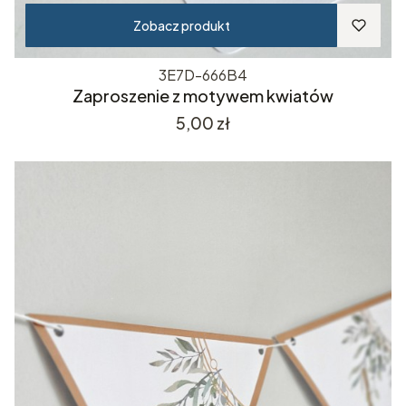
Zobacz produkt
3E7D-666B4
Zaproszenie z motywem kwiatów
Cena
5,00 zł