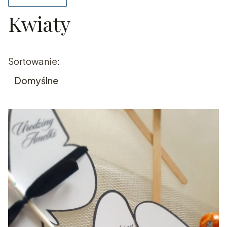
Kwiaty
Koniec filtrów
Lista produktów
Sortowanie:
Domyślne