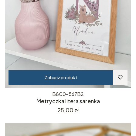
Zobacz produkt
B8C0-567B2
Metryczka litera sarenka
Cena
25,00 zł