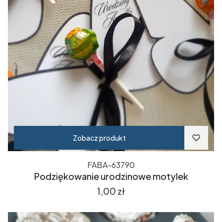
Zobacz produkt
FABA-63790
Podziękowanie urodzinowe motylek
Cena
1,00 zł