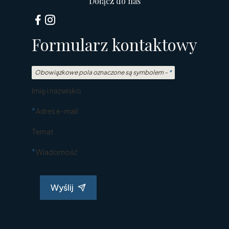
Dołącz do nas
Formularz kontaktowy
Obowiązkowe pola oznaczone są symbolem -
*
Imię i nazwisko
*
Adres e-mail
Temat
*
Wiadomość
Wyślij