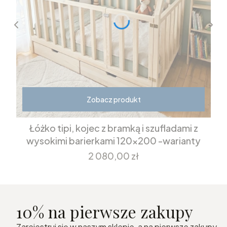
Zobacz produkt
Łóżko tipi, kojec z bramką i szufladami z
wysokimi barierkami 120x200 -warianty
Cena
2 080,00 zł
10% na pierwsze zakupy
Zarejestruj się w naszym sklepie, a na pierwsze zakupy