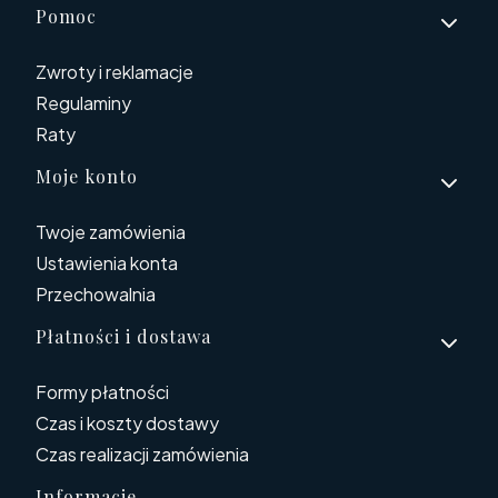
Linki w stopce
Pomoc
Zwroty i reklamacje
Regulaminy
Raty
Moje konto
Twoje zamówienia
Ustawienia konta
Przechowalnia
Płatności i dostawa
Formy płatności
Czas i koszty dostawy
Czas realizacji zamówienia
Informacje