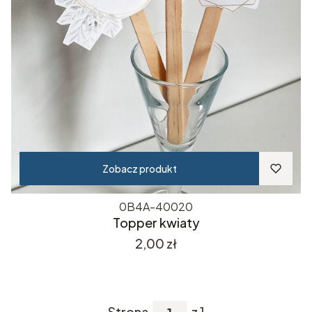
Zobacz produkt
0B4A-40020
Topper kwiaty
Cena
2,00 zł
Strona
z 1