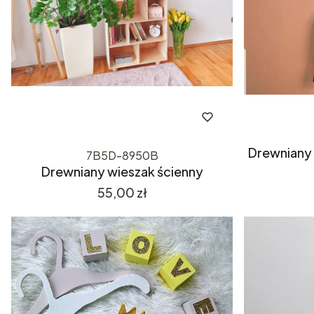
Drewniany 
7B5D-8950B
Drewniany wieszak ścienny
Cena
55,00 zł