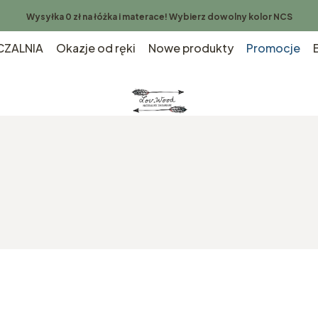
Wysyłka 0 zł na łóżka i materace! Wybierz dowolny kolor NCS
ZALNIA
Okazje od ręki
Nowe produkty
Promocje