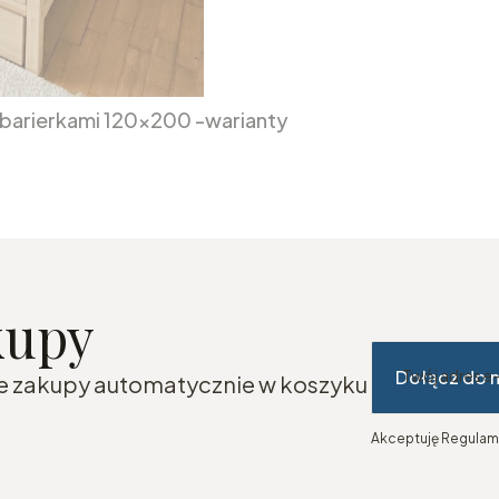
i barierkami 120x200 -warianty
kupy
Dołącz do 
Twój adres e
sze zakupy automatycznie w koszyku
Akceptuję Regulami