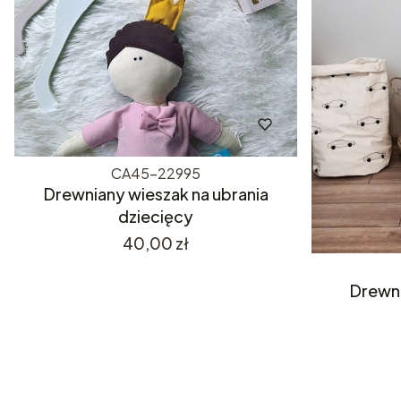
CA45-22995
Drewniany wieszak na ubrania
dziecięcy
Cena
40,00 zł
Drewni