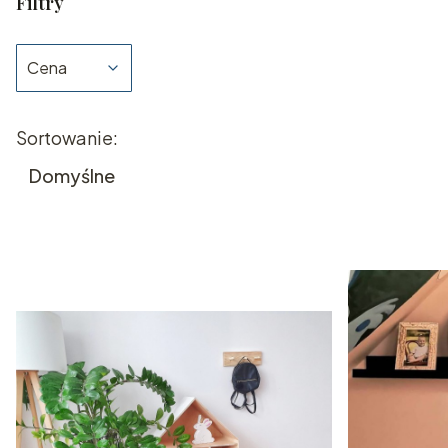
Filtry
Cena
Koniec filtrów
Lista produktów
Sortowanie:
Domyślne