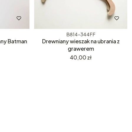
B814-344FF
nny Batman
Drewniany wieszak na ubrania z
grawerem
Cena
40,00 zł