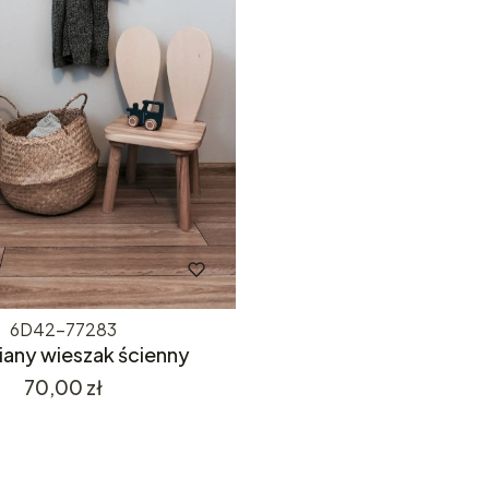
6D42-77283
any wieszak ścienny
Cena
70,00 zł