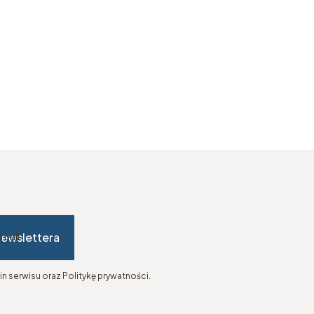
newslettera
-mail
n serwisu oraz Politykę prywatności.