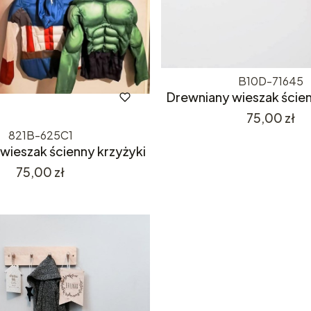
B10D-71645
Drewniany wieszak ście
Cena
75,00 zł
821B-625C1
wieszak ścienny krzyżyki
Cena
75,00 zł