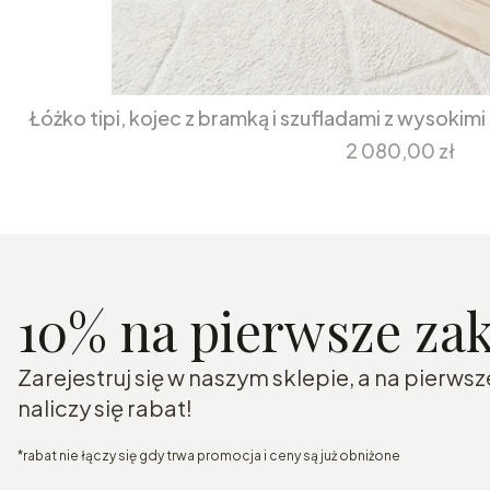
Łóżko tipi, kojec z bramką i szufladami z wysokim
Cena
2 080,00 zł
10% na pierwsze za
Zarejestruj się w naszym sklepie, a na pierw
naliczy się rabat!
*rabat nie łączy się gdy trwa promocja i ceny są już obniżone