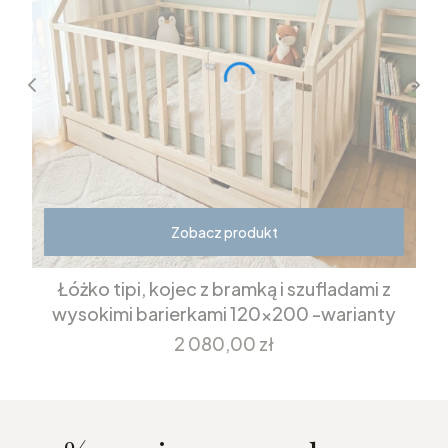
Zobacz produkt
Łóżko tipi, kojec z bramką i szufladami z
wysokimi barierkami 120x200 -warianty
Cena
2 080,00 zł