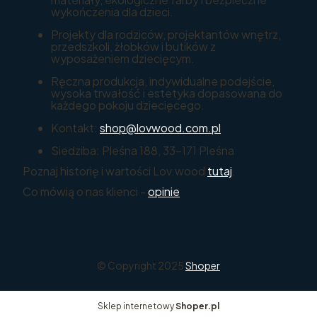
wykończenia dla dzieci.
Projekty dla rodziców, projektantów wnętrz,
przedszkoli, żłobków i butików z
wyposażeniem dziecięcym.
Ręczna produkcja, indywidualne podejście,
wysoka trwałość i estetyka dopasowana do
każdego pokoju dziecięcego.
Kontakt:
shop@lovwood.com.pl
Siedziba: Pleśna 188, 33-171 Pleśna
Poznaj historię i wartości Lov.wood
tutaj
.
Co mówią o nas klienci -
opinie
© Copyright 2025
Shoper
Sklep internetowy
Shoper.pl