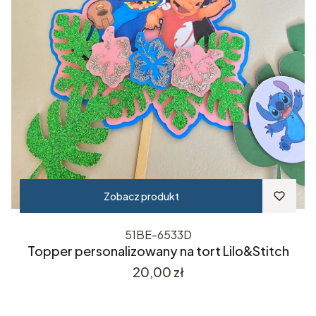
Zobacz produkt
51BE-6533D
Topper personalizowany na tort Lilo&Stitch
Cena
20,00 zł