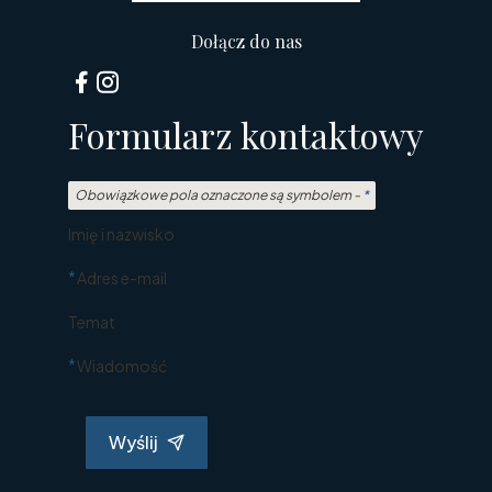
Dołącz do nas
Formularz kontaktowy
Obowiązkowe pola oznaczone są symbolem -
*
Imię i nazwisko
*
Adres e-mail
Temat
*
Wiadomość
Wyślij