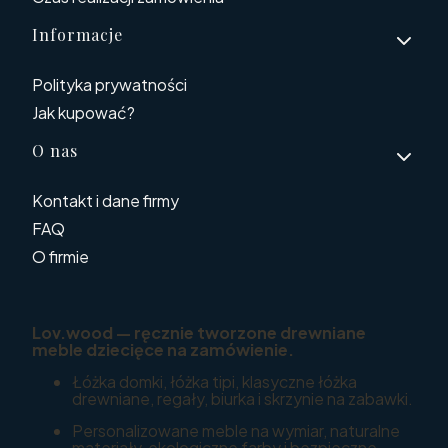
Informacje
Polityka prywatności
Jak kupować?
O nas
Kontakt i dane firmy
FAQ
O firmie
Lov.wood — ręcznie tworzone drewniane
meble dziecięce na zamówienie.
Łóżka domki, łóżka tipi, klasyczne łóżka
drewniane, regały, biurka i skrzynie na zabawki.
Personalizowane meble na wymiar, naturalne
materiały, ekologiczne farby i bezpieczne