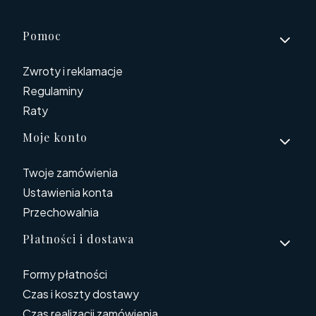
Linki w stopce
Pomoc
Zwroty i reklamacje
Regulaminy
Raty
Moje konto
Twoje zamówienia
Ustawienia konta
Przechowalnia
Płatności i dostawa
Formy płatności
Czas i koszty dostawy
Czas realizacji zamówienia