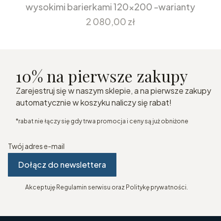
wysokimi barierkami 120x200 -warianty
Cena
2 080,00 zł
10% na pierwsze zakupy
Zarejestruj się w naszym sklepie, a na pierwsze zakupy
automatycznie w koszyku naliczy się rabat!
*rabat nie łączy się gdy trwa promocja i ceny są już obniżone
Twój adres e-mail
Dołącz do newslettera
Akceptuję Regulamin serwisu oraz Politykę prywatności.