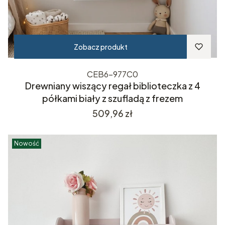
Zobacz produkt
CEB6-977C0
Drewniany wiszący regał biblioteczka z 4
półkami biały z szufladą z frezem
Cena
509,96 zł
Nowość