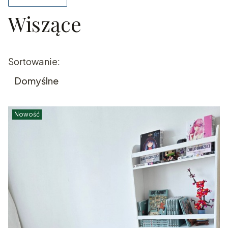
Wiszące
Koniec filtrów
Lista produktów
Sortowanie:
Domyślne
Nowość