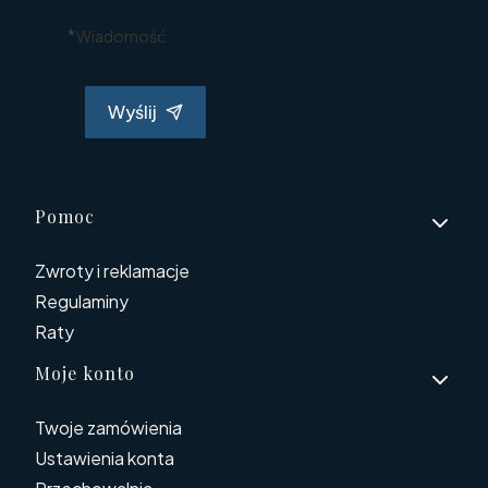
*
Wiadomość
Wyślij
Linki w stopce
Pomoc
Zwroty i reklamacje
Regulaminy
Raty
Moje konto
Twoje zamówienia
Ustawienia konta