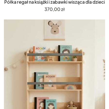
Półka regał na książki i zabawki wisząca dla dzieci
Cena
370,00 zł