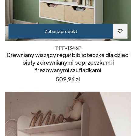
Zobacz produkt
11FF-1346F
Drewniany wiszący regał biblioteczka dla dzieci
biały z drewnianymi poprzeczkami i
frezowanymi szufladkami
Cena
509,96 zł