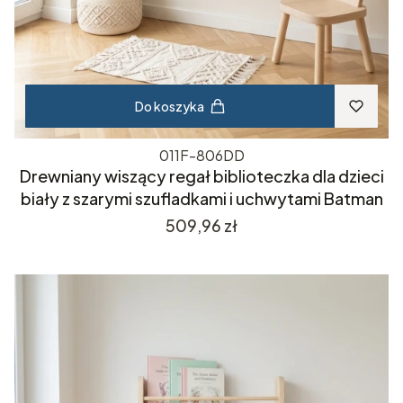
Do koszyka
011F-806DD
Drewniany wiszący regał biblioteczka dla dzieci
biały z szarymi szufladkami i uchwytami Batman
Cena
509,96 zł