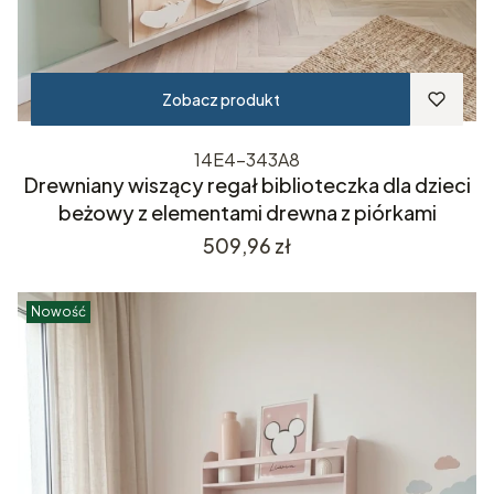
Zobacz produkt
14E4-343A8
Drewniany wiszący regał biblioteczka dla dzieci
beżowy z elementami drewna z piórkami
Cena
509,96 zł
Nowość