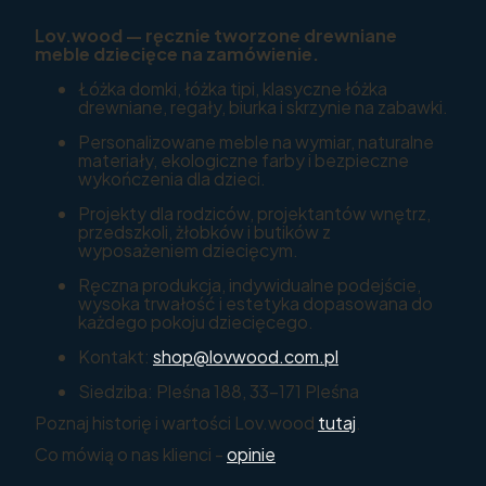
Lov.wood — ręcznie tworzone drewniane
meble dziecięce na zamówienie.
Łóżka domki, łóżka tipi, klasyczne łóżka
drewniane, regały, biurka i skrzynie na zabawki.
Personalizowane meble na wymiar, naturalne
materiały, ekologiczne farby i bezpieczne
wykończenia dla dzieci.
Projekty dla rodziców, projektantów wnętrz,
przedszkoli, żłobków i butików z
wyposażeniem dziecięcym.
Ręczna produkcja, indywidualne podejście,
wysoka trwałość i estetyka dopasowana do
każdego pokoju dziecięcego.
Kontakt:
shop@lovwood.com.pl
Siedziba: Pleśna 188, 33-171 Pleśna
Poznaj historię i wartości Lov.wood
tutaj
.
Co mówią o nas klienci -
opinie