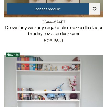
Zobacz produkt
C8A4-874F7
Drewniany wiszący regał biblioteczka dla dzieci
brudny róż z serduszkami
Cena
509,96 zł
Nowość