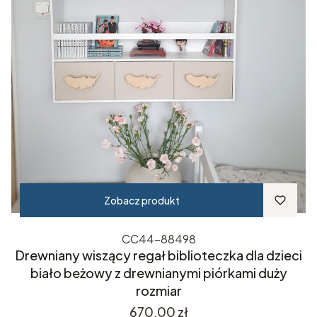
Zobacz produkt
CC44-88498
Drewniany wiszący regał biblioteczka dla dzieci
biało beżowy z drewnianymi piórkami duży
rozmiar
Cena
670,00 zł