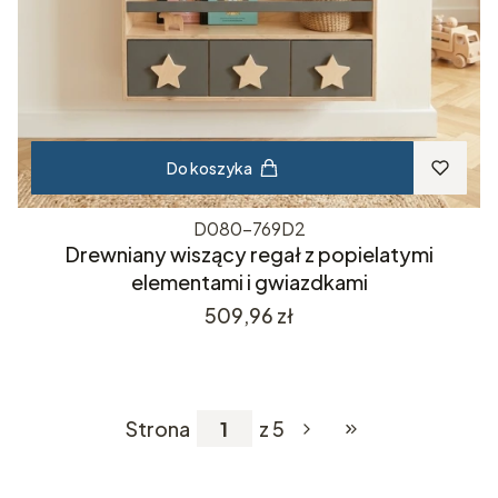
Do koszyka
D080-769D2
Drewniany wiszący regał z popielatymi
elementami i gwiazdkami
Cena
509,96 zł
Strona
z 5
Przejdź do ostatniej