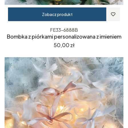
Zobacz produkt
FE33-6888B
Bombka z piórkami personalizowana z imieniem
Cena
50,00 zł