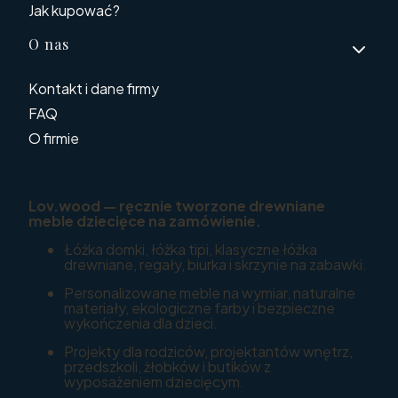
Jak kupować?
O nas
Kontakt i dane firmy
FAQ
O firmie
Lov.wood — ręcznie tworzone drewniane
meble dziecięce na zamówienie.
Łóżka domki, łóżka tipi, klasyczne łóżka
drewniane, regały, biurka i skrzynie na zabawki.
Personalizowane meble na wymiar, naturalne
materiały, ekologiczne farby i bezpieczne
wykończenia dla dzieci.
Projekty dla rodziców, projektantów wnętrz,
przedszkoli, żłobków i butików z
wyposażeniem dziecięcym.