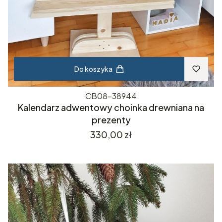
Do koszyka
CB08-38944
Kalendarz adwentowy choinka drewniana na
prezenty
Cena
330,00 zł