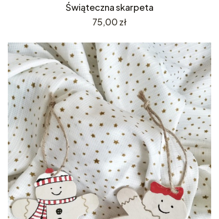
Świąteczna skarpeta
Cena
75,00 zł