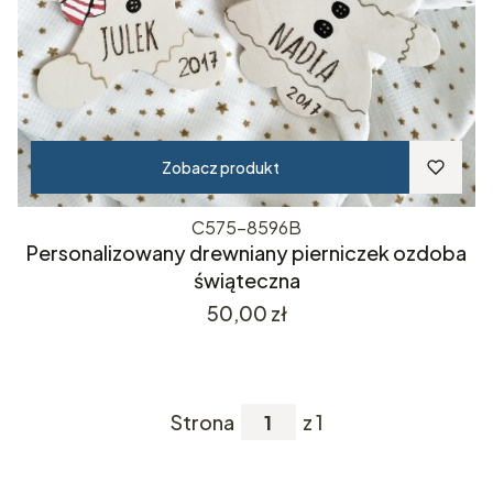
Zobacz produkt
C575-8596B
Personalizowany drewniany pierniczek ozdoba
świąteczna
Cena
50,00 zł
Strona
z 1