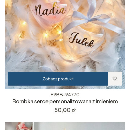
Zobacz produkt
E9BB-94770
Bombka serce personalizowana z imieniem
Cena
50,00 zł