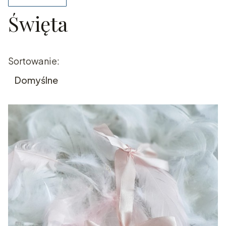
Święta
Koniec filtrów
Lista produktów
Sortowanie:
Domyślne