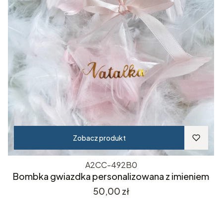
Zobacz produkt
A2CC-492B0
Bombka gwiazdka personalizowana z imieniem
Cena
50,00 zł