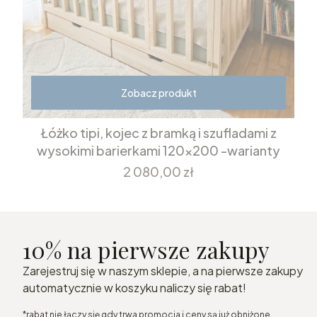
Zobacz produkt
Łóżko tipi, kojec z bramką i szufladami z
wysokimi barierkami 120x200 -warianty
Cena
2 080,00 zł
10% na pierwsze zakupy
Zarejestruj się w naszym sklepie, a na pierwsze zakupy
automatycznie w koszyku naliczy się rabat!
*rabat nie łączy się gdy trwa promocja i ceny są już obniżone