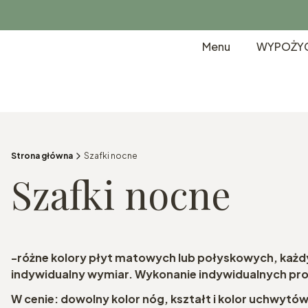
Menu
WYPOŻYC
Strona główna
Szafki nocne
Szafki nocne
-różne kolory płyt matowych lub połyskowych, każd
indywidualny wymiar. Wykonanie indywidualnych pr
W cenie: dowolny kolor nóg, kształt i kolor uchwytó