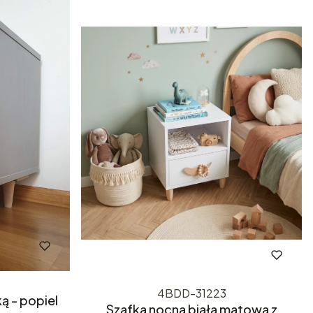
4BDD-31223
ą - popiel
Szafka nocna biała matowa z