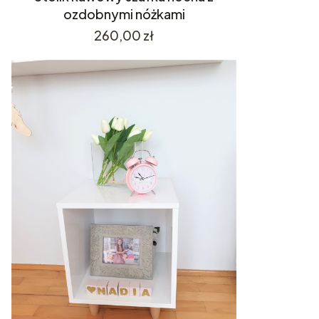
ozdobnymi nóżkami
Cena
260,00 zł