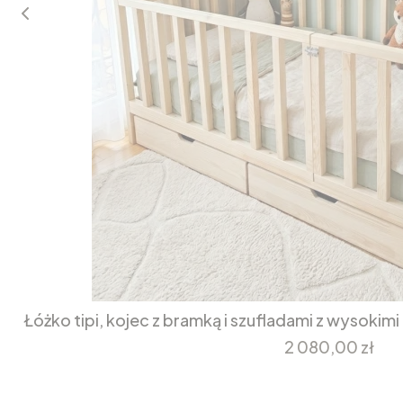
Łóżko tipi, kojec z bramką i szufladami z wysokim
Cena
2 080,00 zł