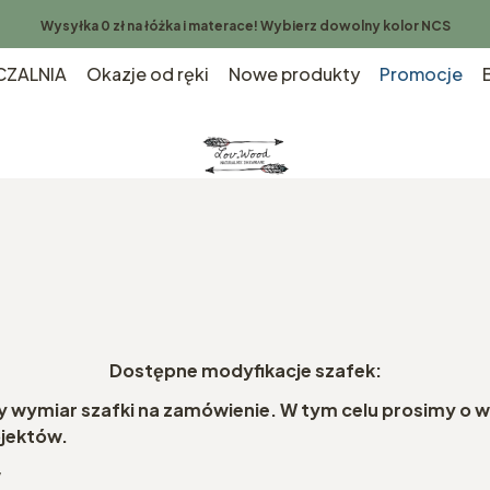
Wysyłka 0 zł na łóżka i materace! Wybierz dowolny kolor NCS
ZALNIA
Okazje od ręki
Nowe produkty
Promocje
Dostępne modyfikacje szafek:
y wymiar szafki na zamówienie. W tym celu prosimy o 
ojektów.
w