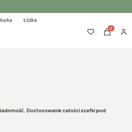
Biurka
Łóżka
Produkty w k
Ulubione
Koszyk
Zalog
wiadomość. Dostosowanie całości szafki pod