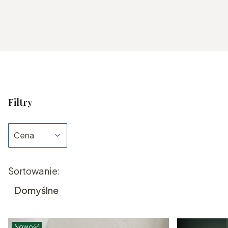
Filtry
Cena
Koniec filtrów
Lista produktów
Sortowanie:
Domyślne
Nowość