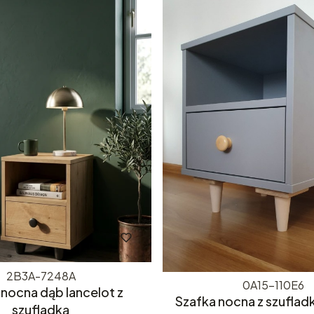
2B3A-7248A
0A15-110E6
 nocna dąb lancelot z
Szafka nocna z szufladk
szufladką