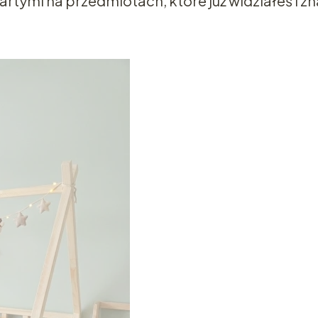
tymi na przedmiotach, które już widziałeś i zn