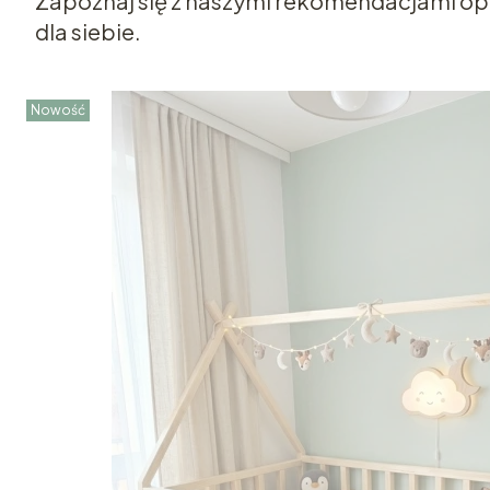
Zapoznaj się z naszymi rekomendacjami opar
dla siebie.
Nowość