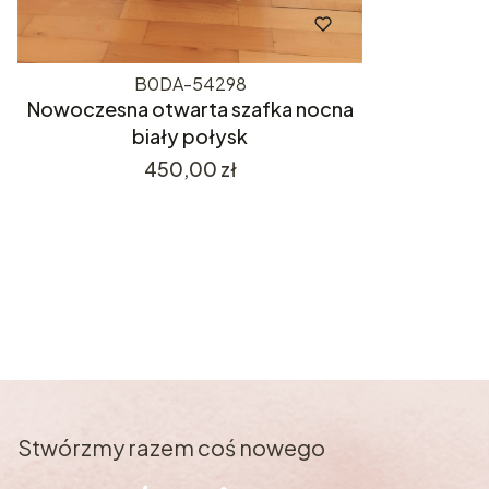
B0DA-54298
Nowoczesna otwarta szafka nocna
biały połysk
Cena
450,00 zł
Stwórzmy razem coś nowego