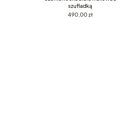
szufladką
Cena
490,00 zł