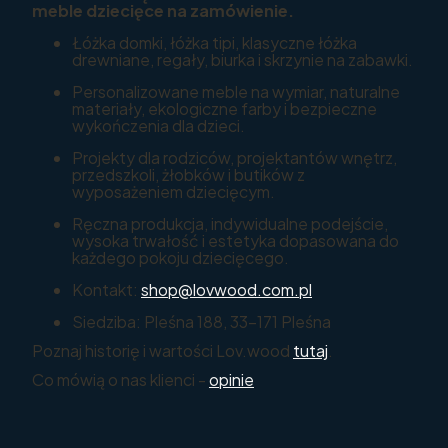
meble dziecięce na zamówienie.
Łóżka domki, łóżka tipi, klasyczne łóżka
drewniane, regały, biurka i skrzynie na zabawki.
Personalizowane meble na wymiar, naturalne
materiały, ekologiczne farby i bezpieczne
wykończenia dla dzieci.
Projekty dla rodziców, projektantów wnętrz,
przedszkoli, żłobków i butików z
wyposażeniem dziecięcym.
Ręczna produkcja, indywidualne podejście,
wysoka trwałość i estetyka dopasowana do
każdego pokoju dziecięcego.
Kontakt:
shop@lovwood.com.pl
Siedziba: Pleśna 188, 33-171 Pleśna
Poznaj historię i wartości Lov.wood
tutaj
.
Co mówią o nas klienci -
opinie