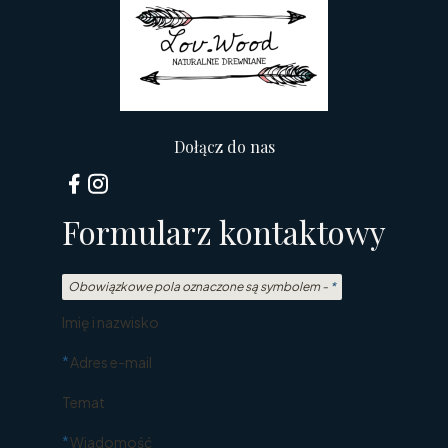
Dołącz do nas
Formularz kontaktowy
Obowiązkowe pola oznaczone są symbolem -
*
Imię i nazwisko
*
Adres e-mail
Temat
*
Wiadomość