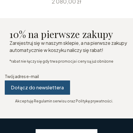
Cena
2 080,00 zł
10% na pierwsze zakupy
Zarejestruj się w naszym sklepie, a na pierwsze zakupy
automatycznie w koszyku naliczy się rabat!
*rabat nie łączy się gdy trwa promocja i ceny są już obniżone
Twój adres e-mail
Dołącz do newslettera
Akceptuję Regulamin serwisu oraz Politykę prywatności.