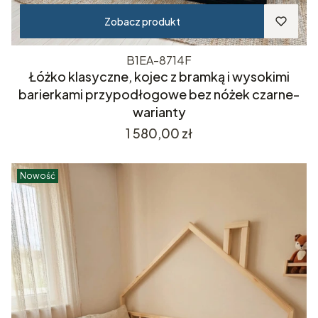
Zobacz produkt
B1EA-8714F
Łóżko klasyczne, kojec z bramką i wysokimi
barierkami przypodłogowe bez nóżek czarne-
warianty
Cena
1 580,00 zł
Nowość