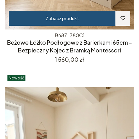
Zobacz produkt
B687-780C1
Beżowe Łóżko Podłogowe z Barierkami 65cm –
Bezpieczny Kojec z Bramką Montessori
Cena
1 560,00 zł
Nowość