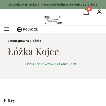
Wysyłka 0 zł na łóżka i materace! Wybierz dowolny kolor NCS
Produkty w k
Koszyk
Zalog
Menu
POLSKI
ZŁ
Strona główna
Łóżka
Łóżka Kojce
ŁÓŻKA KOSZT WYSYŁKI ZAWSZE - 0 ZŁ
Filtry