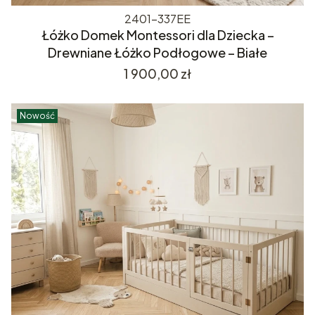
2401-337EE
Łóżko Domek Montessori dla Dziecka –
Drewniane Łóżko Podłogowe – Białe
Cena
1 900,00 zł
Nowość