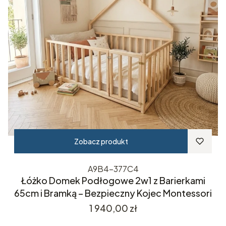
Zobacz produkt
A9B4-377C4
Łóżko Domek Podłogowe 2w1 z Barierkami
65cm i Bramką – Bezpieczny Kojec Montessori
Cena
1 940,00 zł