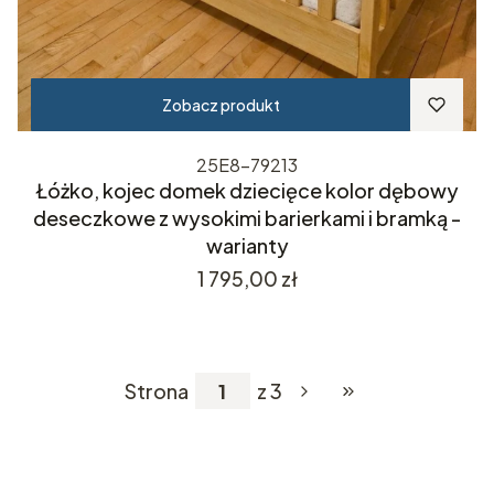
Zobacz produkt
25E8-79213
Łóżko, kojec domek dziecięce kolor dębowy
deseczkowe z wysokimi barierkami i bramką -
warianty
Cena
1 795,00 zł
Strona
z 3
Przejdź do ostatniej