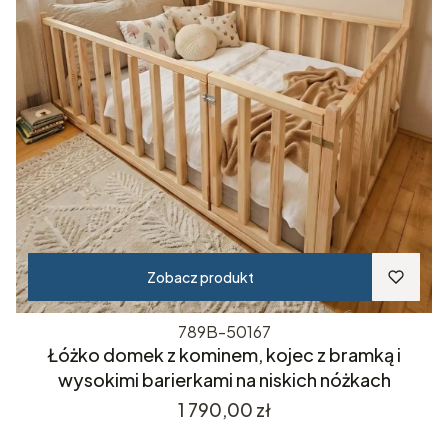
Zobacz produkt
789B-50167
Łóżko domek z kominem, kojec z bramką i
wysokimi barierkami na niskich nóżkach
Cena
1 790,00 zł