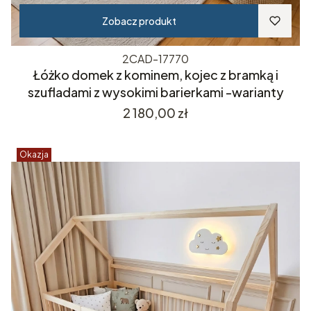
Zobacz produkt
2CAD-17770
Łóżko domek z kominem, kojec z bramką i
szufladami z wysokimi barierkami -warianty
Cena
2 180,00 zł
Okazja