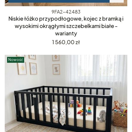
9FA2-42483
Niskie łóżko przypodłogowe, kojec z bramką i
wysokimi okrągłymi szczebelkami białe -
warianty
Cena
1 560,00 zł
Nowość