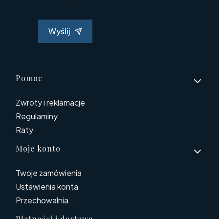
Wyślij
Linki w stopce
Pomoc
Zwroty i reklamacje
Regulaminy
Raty
Moje konto
Twoje zamówienia
Ustawienia konta
Przechowalnia
Płatności i dostawa