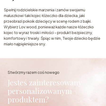
Spełnij rodzicielskie marzenia i zamów swojemu
maluszkowi taki kojec łóżeczko dla dziecka, jaki
przeobrazi pokoik dziecięcy w scenę rodem z bajki.
Wybierz Lov.wood, ponieważ każde nasze łóżeczko
kojec to wyraz troski i miłości - produkt bezpieczny,
komfortowy i trwały. Śpiąc w nim, Twoje dziecko będzie
miało najpiękniejsze sny.
Stwórzmy razem coś nowego
Jesteś zainteresowany
personalizowanym
produktem?