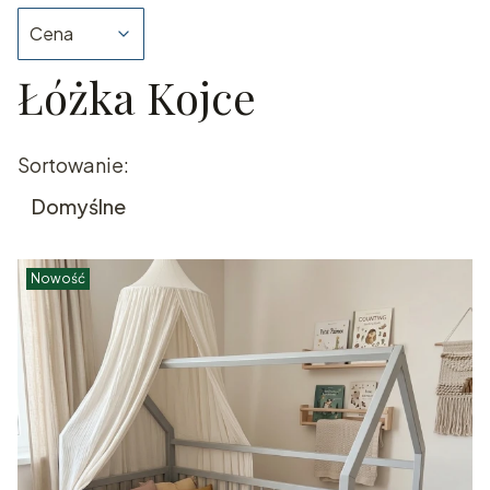
Cena
Łóżka Kojce
Koniec filtrów
Lista produktów
Sortowanie:
Domyślne
Nowość