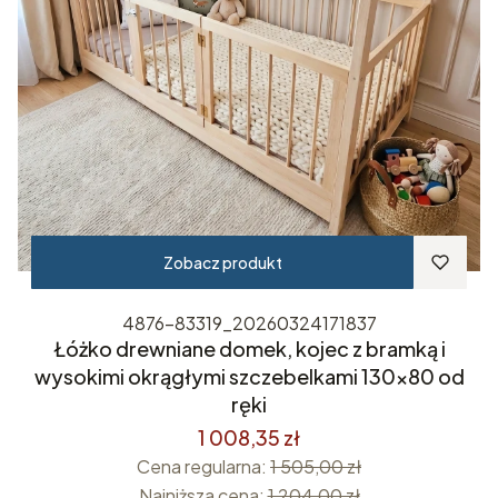
Zobacz produkt
4876-83319_20260324171837
Łóżko drewniane domek, kojec z bramką i
wysokimi okrągłymi szczebelkami 130x80 od
ręki
1 008,35 zł
Cena regularna:
1 505,00 zł
Najniższa cena:
1 204,00 zł