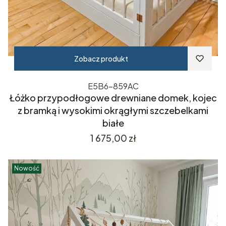
Zobacz produkt
E5B6-859AC
Łóżko przypodłogowe drewniane domek, kojec
z bramką i wysokimi okrągłymi szczebelkami
białe
Cena
1 675,00 zł
Nowość