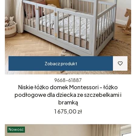
Zobacz produkt
9668-61887
Niskie łóżko domek Montessori - łóżko
podłogowe dla dziecka ze szczebelkami i
bramką
Cena
1 675,00 zł
Nowość