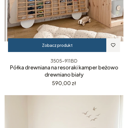
Zobacz produkt
3505-911BD
Półka drewniana na resoraki kamper beżowo
drewniano biały
Cena
590,00 zł