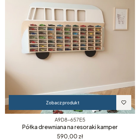
Zobacz produkt
A9D8-657E5
Półka drewniana na resoraki kamper
Cena
590,00 zł