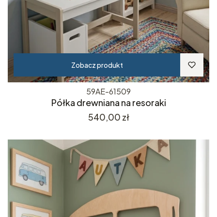
Zobacz produkt
59AE-61509
Półka drewniana na resoraki
Cena
540,00 zł