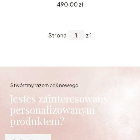
Cena
490,00 zł
Strona
z 1
Stwórzmy razem coś nowego
Jesteś zainteresowany
personalizowanym
produktem?