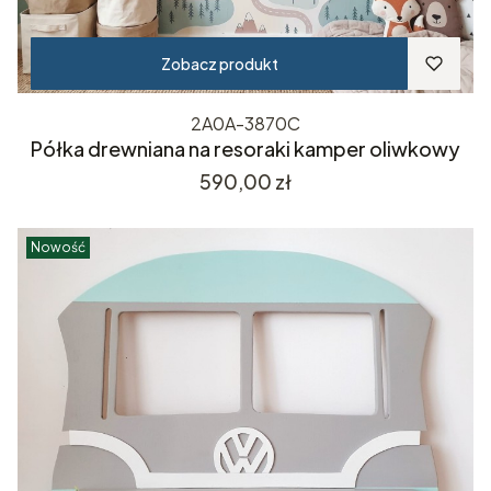
Zobacz produkt
2A0A-3870C
Półka drewniana na resoraki kamper oliwkowy
Cena
590,00 zł
Nowość