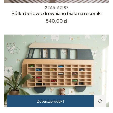
22A5-62187
Półka beżowo drewniano biała na resoraki
Cena
540,00 zł
Zobacz produkt