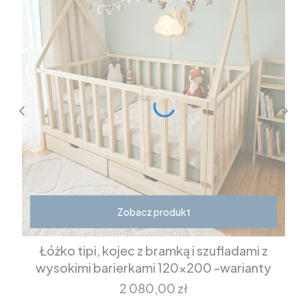
Zobacz produkt
Łóżko tipi, kojec z bramką i szufladami z
wysokimi barierkami 120x200 -warianty
Cena
2 080,00 zł