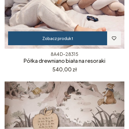
Zobacz produkt
8A4D-28315
Półka drewniano biała na resoraki
Cena
540,00 zł