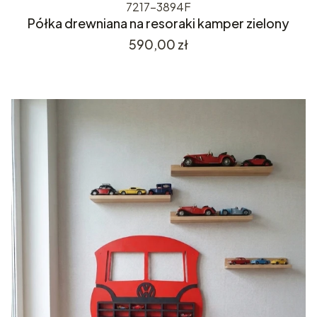
7217-3894F
Półka drewniana na resoraki kamper zielony
Cena
590,00 zł