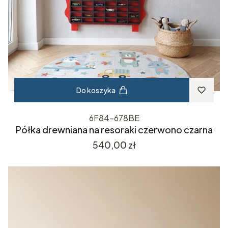
Do koszyka
6F84-678BE
Półka drewniana na resoraki czerwono czarna
Cena
540,00 zł