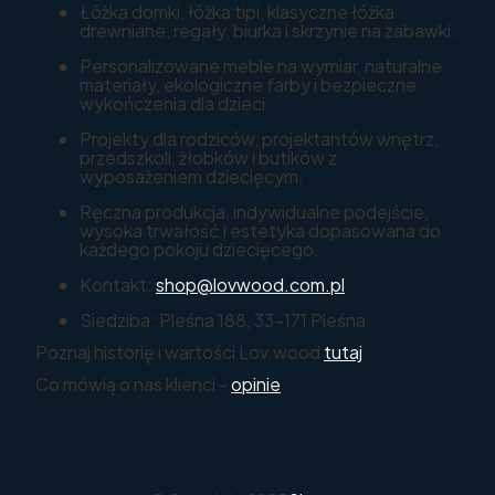
Łóżka domki, łóżka tipi, klasyczne łóżka
drewniane, regały, biurka i skrzynie na zabawki.
Personalizowane meble na wymiar, naturalne
materiały, ekologiczne farby i bezpieczne
wykończenia dla dzieci.
Projekty dla rodziców, projektantów wnętrz,
przedszkoli, żłobków i butików z
wyposażeniem dziecięcym.
Ręczna produkcja, indywidualne podejście,
wysoka trwałość i estetyka dopasowana do
każdego pokoju dziecięcego.
Kontakt:
shop@lovwood.com.pl
Siedziba: Pleśna 188, 33-171 Pleśna
Poznaj historię i wartości Lov.wood
tutaj
.
Co mówią o nas klienci -
opinie