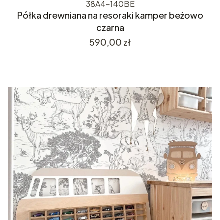
38A4-140BE
Półka drewniana na resoraki kamper beżowo
czarna
Cena
590,00 zł