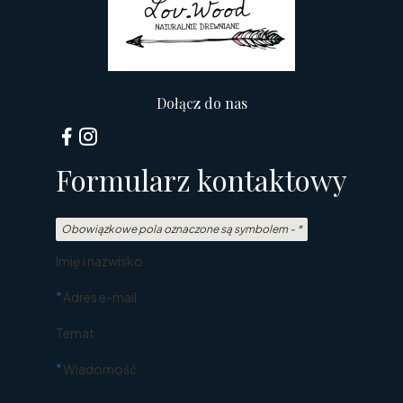
Dołącz do nas
Formularz kontaktowy
Obowiązkowe pola oznaczone są symbolem -
*
Imię i nazwisko
*
Adres e-mail
Temat
*
Wiadomość