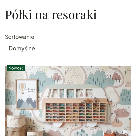
Półki na resoraki
Koniec filtrów
Lista produktów
Sortowanie:
Domyślne
Nowość