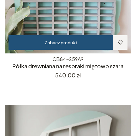
Zobacz produkt
CB84-259A9
Półka drewniana na resoraki miętowo szara
Cena
540,00 zł