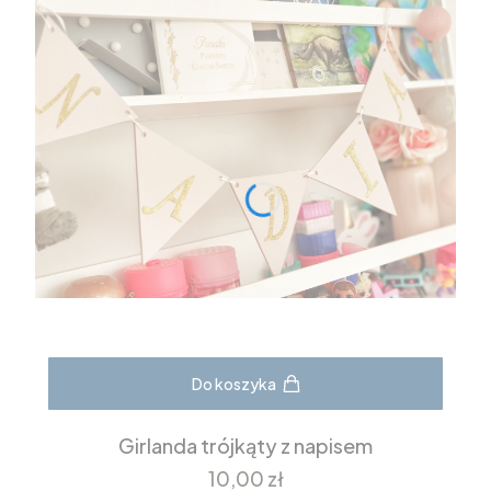
Do koszyka
Girlanda trójkąty z napisem
Cena
10,00 zł