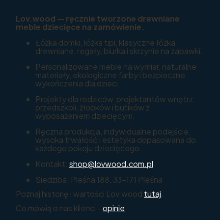
Lov.wood — ręcznie tworzone drewniane
meble dziecięce na zamówienie.
Łóżka domki, łóżka tipi, klasyczne łóżka
drewniane, regały, biurka i skrzynie na zabawki.
Personalizowane meble na wymiar, naturalne
materiały, ekologiczne farby i bezpieczne
wykończenia dla dzieci.
Projekty dla rodziców, projektantów wnętrz,
przedszkoli, żłobków i butików z
wyposażeniem dziecięcym.
Ręczna produkcja, indywidualne podejście,
wysoka trwałość i estetyka dopasowana do
każdego pokoju dziecięcego.
Kontakt:
shop@lovwood.com.pl
Siedziba: Pleśna 188, 33-171 Pleśna
Poznaj historię i wartości Lov.wood
tutaj
.
Co mówią o nas klienci -
opinie