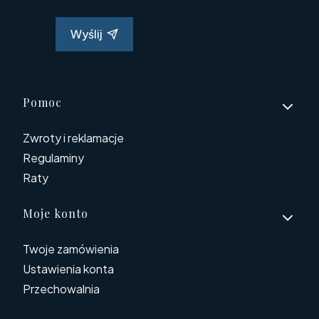
Wyślij
Linki w stopce
Pomoc
Zwroty i reklamacje
Regulaminy
Raty
Moje konto
Twoje zamówienia
Ustawienia konta
Przechowalnia