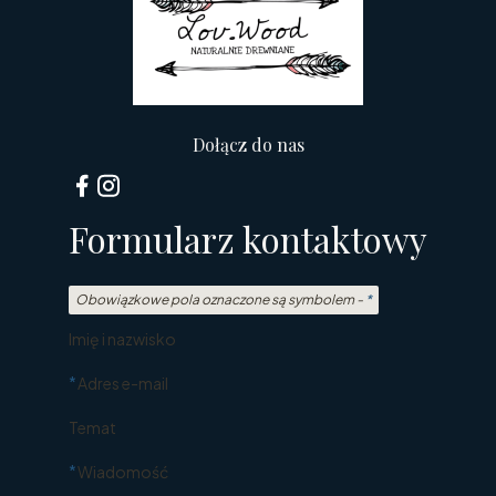
Dołącz do nas
Formularz kontaktowy
Obowiązkowe pola oznaczone są symbolem -
*
Imię i nazwisko
*
Adres e-mail
Temat
*
Wiadomość