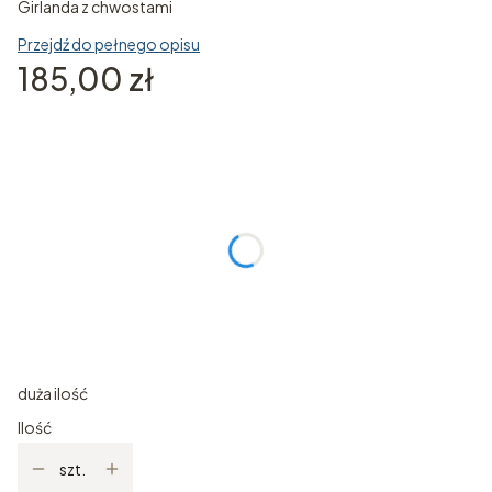
Girlanda z chwostami
Przejdź do pełnego opisu
Cena
185,00 zł
Wybierz wariant produktu:
Poszczególne warianty mogą różnić się ceną
Indywidualne zamówienie (dotyczy koloru chwostów)
Opcjonalne
Kolor kulek
(+20,00 zł)
Opcjonalne
duża ilość
Ilość
szt.