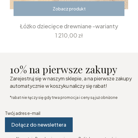
Zobacz produkt
Łóżko dziecięce drewniane -warianty
Cena
1 210,00 zł
10% na pierwsze zakupy
Zarejestruj się w naszym sklepie, a na pierwsze zakupy
automatycznie w koszyku naliczy się rabat!
*rabat nie łączy się gdy trwa promocja i ceny są już obniżone
Twój adres e-mail
Dołącz do newslettera