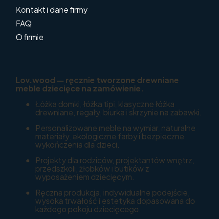
Kontakt i dane firmy
FAQ
O firmie
Lov.wood — ręcznie tworzone drewniane
meble dziecięce na zamówienie.
Łóżka domki, łóżka tipi, klasyczne łóżka
drewniane, regały, biurka i skrzynie na zabawki.
Personalizowane meble na wymiar, naturalne
materiały, ekologiczne farby i bezpieczne
wykończenia dla dzieci.
Projekty dla rodziców, projektantów wnętrz,
przedszkoli, żłobków i butików z
wyposażeniem dziecięcym.
Ręczna produkcja, indywidualne podejście,
wysoka trwałość i estetyka dopasowana do
każdego pokoju dziecięcego.