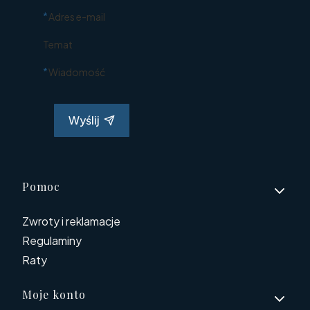
*
Adres e-mail
Temat
*
Wiadomość
Wyślij
Linki w stopce
Pomoc
Zwroty i reklamacje
Regulaminy
Raty
Moje konto