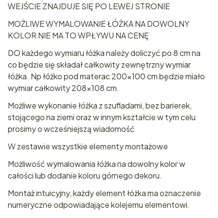
WEJŚCIE ZNAJDUJE SIĘ PO LEWEJ STRONIE
MOŻLIWE WYMALOWANIE ŁÓŻKA NA DOWOLNY
KOLOR NIE MA TO WPŁYWU NA CENĘ
DO każdego wymiaru łóżka należy doliczyć po 8 cm na
co będzie się składał całkowity zewnętrzny wymiar
łóżka. Np łóżko pod materac 200x100 cm będzie miało
wymiar całkowity 208x108 cm.
Możliwe wykonanie łóżka z szufladami, bez barierek,
stojącego na ziemi oraz w innym kształcie w tym celu
prosimy o wcześniejszą wiadomość
W zestawie wszystkie elementy montażowe
Możliwość wymalowania łóżka na dowolny kolor w
całości lub dodanie koloru górnego dekoru.
Montaż intuicyjny, każdy element łóżka ma oznaczenie
numeryczne odpowiadające kolejemu elementowi.