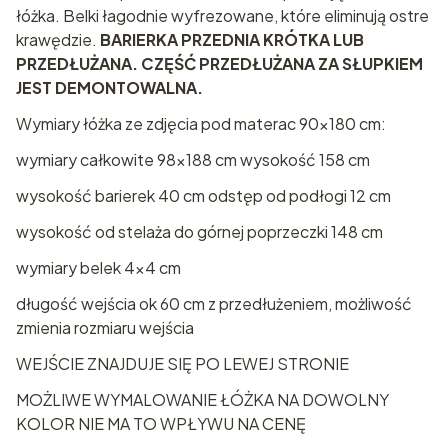
łóżka. Belki łagodnie wyfrezowane, które eliminują ostre
krawędzie.
BARIERKA PRZEDNIA KRÓTKA LUB
PRZEDŁUŻANA. CZĘŚĆ PRZEDŁUŻANA ZA SŁUPKIEM
JEST DEMONTOWALNA.
Wymiary łóżka ze zdjęcia pod materac 90x180 cm:
wymiary całkowite 98x188 cm wysokość 158 cm
wysokość barierek 40 cm odstęp od podłogi 12 cm
wysokość od stelaża do górnej poprzeczki 148 cm
wymiary belek 4x4 cm
długość wejścia ok 60 cm z przedłużeniem, możliwość
zmienia rozmiaru wejścia
WEJŚCIE ZNAJDUJE SIĘ PO LEWEJ STRONIE
MOŻLIWE WYMALOWANIE ŁÓŻKA NA DOWOLNY
KOLOR NIE MA TO WPŁYWU NA CENĘ