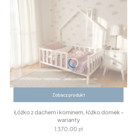
Zobacz produkt
Łóżko z dachem i kominem, łóżko domek -
warianty
Cena
1 370,00 zł