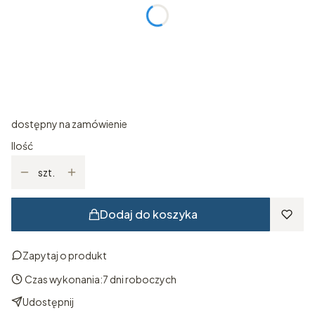
Wybierz
Indywidualne zamówienie (dotyczy kolorystki, strony i dł
wejścia itp)
Opcjonalne
dostępny na zamówienie
Ilość
szt.
Dodaj do koszyka
Zapytaj o produkt
Czas wykonania:
7 dni roboczych
Udostępnij