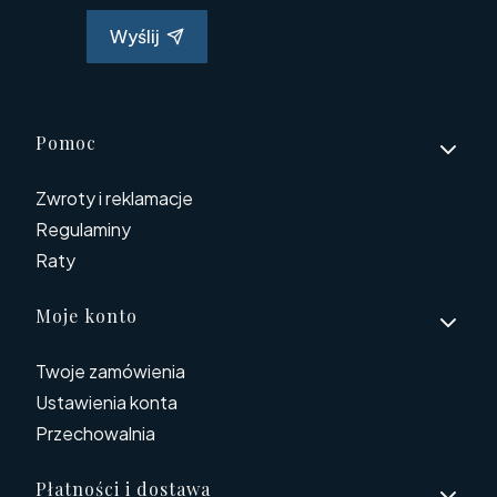
Wyślij
Linki w stopce
Pomoc
Zwroty i reklamacje
Regulaminy
Raty
Moje konto
Twoje zamówienia
Ustawienia konta
Przechowalnia
Płatności i dostawa