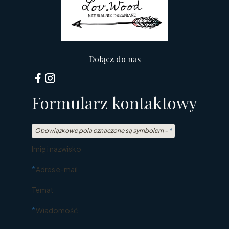
Dołącz do nas
Formularz kontaktowy
Obowiązkowe pola oznaczone są symbolem -
*
Imię i nazwisko
*
Adres e-mail
Temat
*
Wiadomość