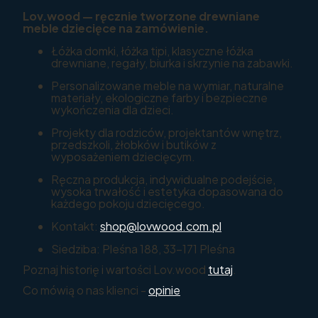
Lov.wood — ręcznie tworzone drewniane
meble dziecięce na zamówienie.
Łóżka domki, łóżka tipi, klasyczne łóżka
drewniane, regały, biurka i skrzynie na zabawki.
Personalizowane meble na wymiar, naturalne
materiały, ekologiczne farby i bezpieczne
wykończenia dla dzieci.
Projekty dla rodziców, projektantów wnętrz,
przedszkoli, żłobków i butików z
wyposażeniem dziecięcym.
Ręczna produkcja, indywidualne podejście,
wysoka trwałość i estetyka dopasowana do
każdego pokoju dziecięcego.
Kontakt:
shop@lovwood.com.pl
Siedziba: Pleśna 188, 33-171 Pleśna
Poznaj historię i wartości Lov.wood
tutaj
.
Co mówią o nas klienci -
opinie