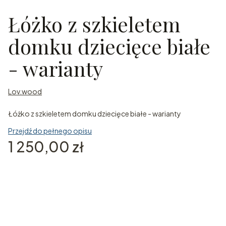
Łóżko z szkieletem
domku dziecięce białe
- warianty
Lov.wood
Łóżko z szkieletem domku dziecięce białe - warianty
Przejdź do pełnego opisu
Cena
1 250,00 zł
Wybierz wariant produktu:
Poszczególne warianty mogą różnić się ceną
*
Rozmiar