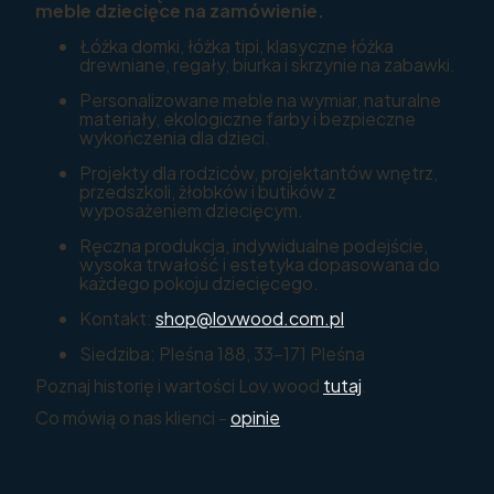
meble dziecięce na zamówienie.
Łóżka domki, łóżka tipi, klasyczne łóżka
drewniane, regały, biurka i skrzynie na zabawki.
Personalizowane meble na wymiar, naturalne
materiały, ekologiczne farby i bezpieczne
wykończenia dla dzieci.
Projekty dla rodziców, projektantów wnętrz,
przedszkoli, żłobków i butików z
wyposażeniem dziecięcym.
Ręczna produkcja, indywidualne podejście,
wysoka trwałość i estetyka dopasowana do
każdego pokoju dziecięcego.
Kontakt:
shop@lovwood.com.pl
Siedziba: Pleśna 188, 33-171 Pleśna
Poznaj historię i wartości Lov.wood
tutaj
.
Co mówią o nas klienci -
opinie