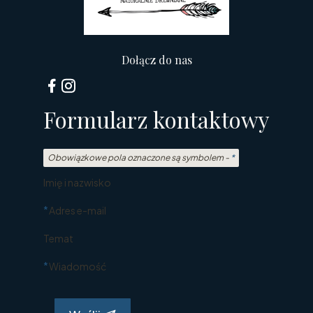
Dołącz do nas
Formularz kontaktowy
Obowiązkowe pola oznaczone są symbolem -
*
Imię i nazwisko
*
Adres e-mail
Temat
*
Wiadomość