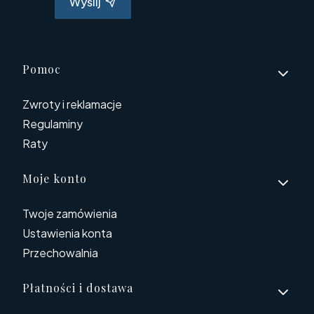
Wyślij
Linki w stopce
Pomoc
Zwroty i reklamacje
Regulaminy
Raty
Moje konto
Twoje zamówienia
Ustawienia konta
Przechowalnia
Płatności i dostawa