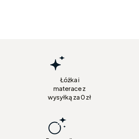
Łóżka i
materace z
wysyłką za 0 zł