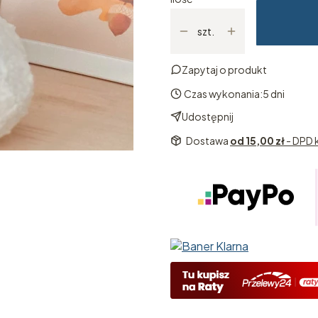
szt.
Zapytaj o produkt
Czas wykonania:
5 dni
Udostępnij
Dostawa
od 15,00 zł
- DPD k