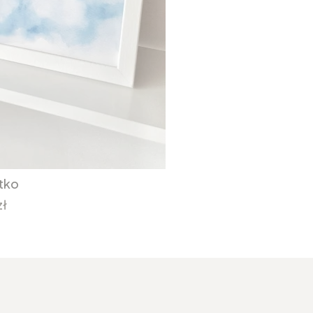
utko
zł