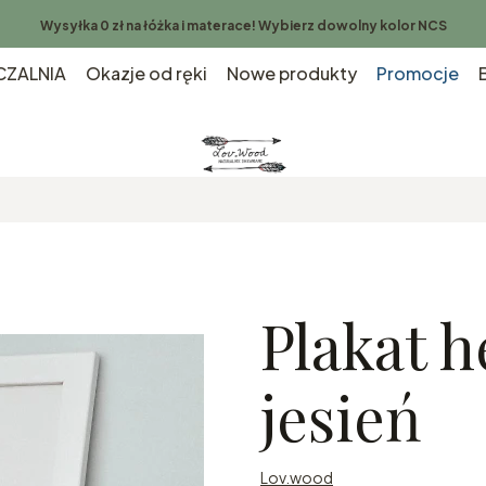
Wysyłka 0 zł na łóżka i materace! Wybierz dowolny kolor NCS
ZALNIA
Okazje od ręki
Nowe produkty
Promocje
Plakat h
jesień
Lov.wood