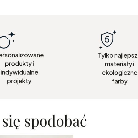
ersonalizowane
Tylko najleps
produkty i
materiały i
indywidualne
ekologiczne
projekty
farby
 się spodobać