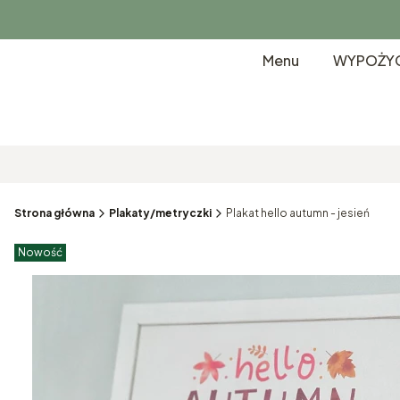
Menu
WYPOŻYC
Strona główna
Plakaty/metryczki
Plakat hello autumn - jesień
Etykiety produktu
Nowość