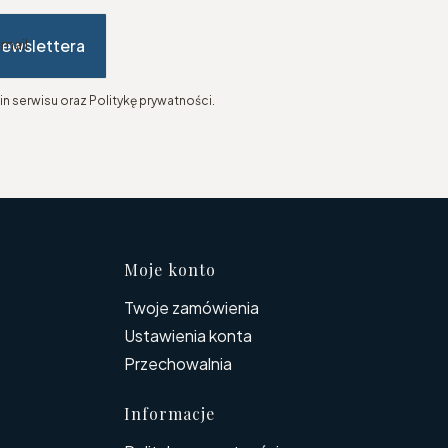
newslettera
-mail
n serwisu oraz Politykę prywatności.
topce
Moje konto
Twoje zamówienia
Ustawienia konta
Przechowalnia
Informacje