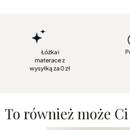
P
Łóżka i
materace z
wysyłką za 0 zł
To również może Ci