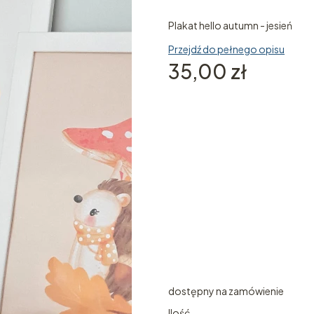
Plakat hello autumn - jesień
Przejdź do pełnego opisu
Cena
35,00 zł
Wybierz wariant produktu
Poszczególne warianty mogą ró
*
Rozmiar
Wybierz
Indywidualne zamówienie
Opcjo
dostępny na zamówienie
Ilość