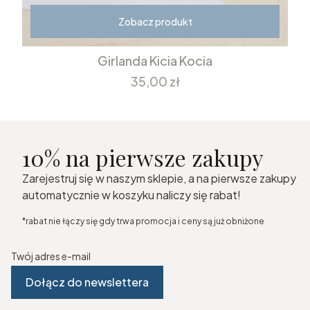
Zobacz produkt
Girlanda Kicia Kocia
Cena
35,00 zł
10% na pierwsze zakupy
Zarejestruj się w naszym sklepie, a na pierwsze zakupy
automatycznie w koszyku naliczy się rabat!
*rabat nie łączy się gdy trwa promocja i ceny są już obniżone
Twój adres e-mail
Dołącz do newslettera