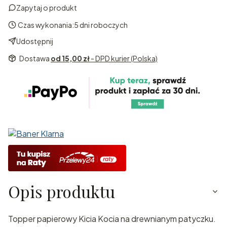
Zapytaj o produkt
Czas wykonania:
5 dni roboczych
Udostępnij
Dostawa
od 15,00 zł
- DPD kurier (Polska)
Opis produktu
Topper papierowy Kicia Kocia na drewnianym patyczku.