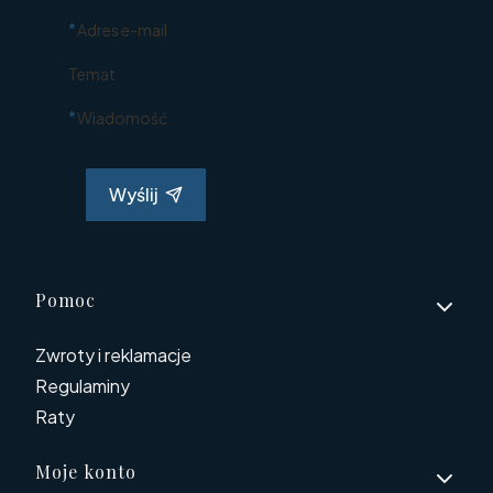
*
Adres e-mail
Temat
*
Wiadomość
Wyślij
Linki w stopce
Pomoc
Zwroty i reklamacje
Regulaminy
Raty
Moje konto