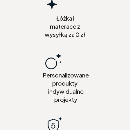
Łóżka i
materace z
wysyłką za 0 zł
Personalizowane
produkty i
indywidualne
projekty