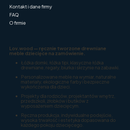
Kontakt i dane firmy
FAQ
O firmie
Lov.wood — ręcznie tworzone drewniane
meble dziecięce na zamówienie.
Łóżka domki, łóżka tipi, klasyczne łóżka
drewniane, regały, biurka i skrzynie na zabawki.
Personalizowane meble na wymiar, naturalne
materiały, ekologiczne farby i bezpieczne
wykończenia dla dzieci.
Projekty dla rodziców, projektantów wnętrz,
przedszkoli, żłobków i butików z
wyposażeniem dziecięcym.
Ręczna produkcja, indywidualne podejście,
wysoka trwałość i estetyka dopasowana do
każdego pokoju dziecięcego.