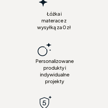
Łóżka i
materace z
wysyłką za 0 zł
Personalizowane
produkty i
indywidualne
projekty