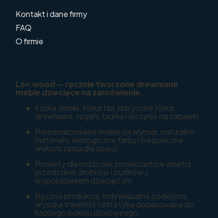
Kontakt i dane firmy
FAQ
O firmie
Lov.wood — ręcznie tworzone drewniane
meble dziecięce na zamówienie.
Łóżka domki, łóżka tipi, klasyczne łóżka
drewniane, regały, biurka i skrzynie na zabawki.
Personalizowane meble na wymiar, naturalne
materiały, ekologiczne farby i bezpieczne
wykończenia dla dzieci.
Projekty dla rodziców, projektantów wnętrz,
przedszkoli, żłobków i butików z
wyposażeniem dziecięcym.
Ręczna produkcja, indywidualne podejście,
wysoka trwałość i estetyka dopasowana do
każdego pokoju dziecięcego.