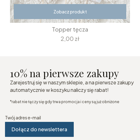
Zobacz produkt
Topper tęcza
Cena
2,00 zł
10% na pierwsze zakupy
Zarejestruj się w naszym sklepie, a na pierwsze zakupy
automatycznie w koszyku naliczy się rabat!
*rabat nie łączy się gdy trwa promocja i ceny są już obniżone
Twój adres e-mail
Dołącz do newslettera