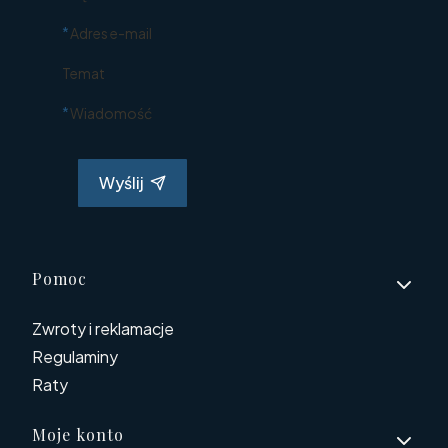
*
Adres e-mail
Temat
*
Wiadomość
Wyślij
Linki w stopce
Pomoc
Zwroty i reklamacje
Regulaminy
Raty
Moje konto