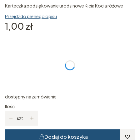
Karteczka podziękowanie urodzinowe Kicia Kocia różowe
Przejdź do pełnego opisu
Cena
1,00 zł
Wybierz wariant produktu:
Poszczególne warianty mogą różnić się ceną
Indywidualne zamówienie
Opcjonalne
dostępny na zamówienie
Ilość
szt.
Dodaj do koszyka