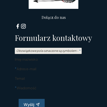
Dołącz do nas
Formularz kontaktowy
Obowiązkowe pola oznaczone są symbolem -
*
Imię i nazwisko
*
Adres e-mail
Temat
*
Wiadomość
Wyślij