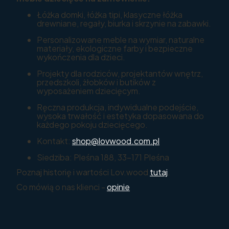
Łóżka domki, łóżka tipi, klasyczne łóżka
drewniane, regały, biurka i skrzynie na zabawki.
Personalizowane meble na wymiar, naturalne
materiały, ekologiczne farby i bezpieczne
wykończenia dla dzieci.
Projekty dla rodziców, projektantów wnętrz,
przedszkoli, żłobków i butików z
wyposażeniem dziecięcym.
Ręczna produkcja, indywidualne podejście,
wysoka trwałość i estetyka dopasowana do
każdego pokoju dziecięcego.
Kontakt:
shop@lovwood.com.pl
Siedziba: Pleśna 188, 33-171 Pleśna
Poznaj historię i wartości Lov.wood
tutaj
.
Co mówią o nas klienci -
opinie