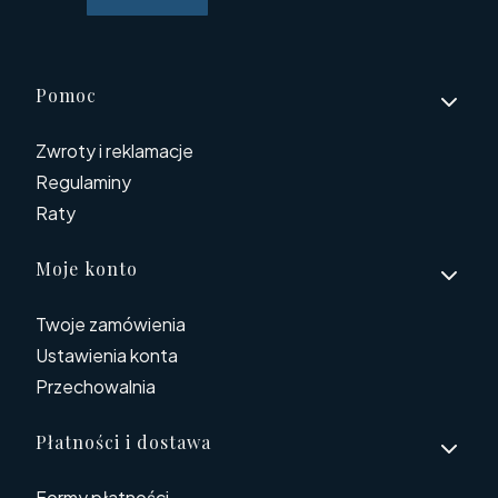
Linki w stopce
Pomoc
Zwroty i reklamacje
Regulaminy
Raty
Moje konto
Twoje zamówienia
Ustawienia konta
Przechowalnia
Płatności i dostawa
Formy płatności