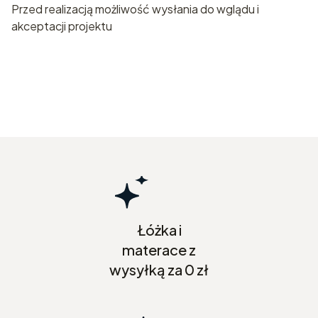
Przed realizacją możliwość wysłania do wglądu i
akceptacji projektu
Łóżka i
materace z
wysyłką za 0 zł