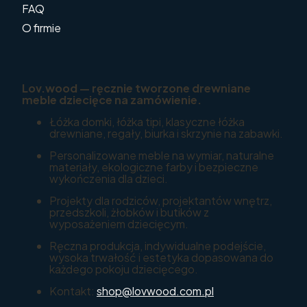
FAQ
O firmie
Lov.wood — ręcznie tworzone drewniane
meble dziecięce na zamówienie.
Łóżka domki, łóżka tipi, klasyczne łóżka
drewniane, regały, biurka i skrzynie na zabawki.
Personalizowane meble na wymiar, naturalne
materiały, ekologiczne farby i bezpieczne
wykończenia dla dzieci.
Projekty dla rodziców, projektantów wnętrz,
przedszkoli, żłobków i butików z
wyposażeniem dziecięcym.
Ręczna produkcja, indywidualne podejście,
wysoka trwałość i estetyka dopasowana do
każdego pokoju dziecięcego.
Kontakt:
shop@lovwood.com.pl