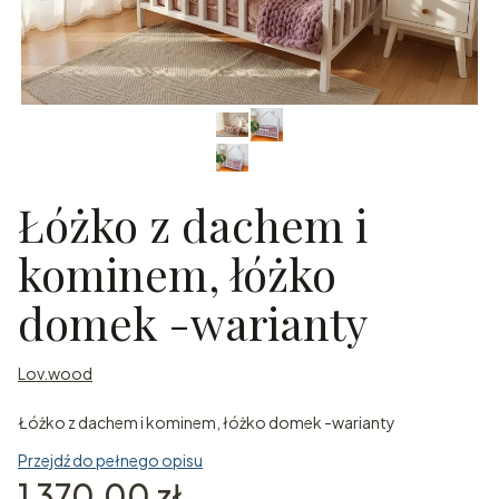
Łóżko z dachem i
kominem, łóżko
domek -warianty
Lov.wood
Łóżko z dachem i kominem, łóżko domek -warianty
Przejdź do pełnego opisu
Cena
1 370,00 zł