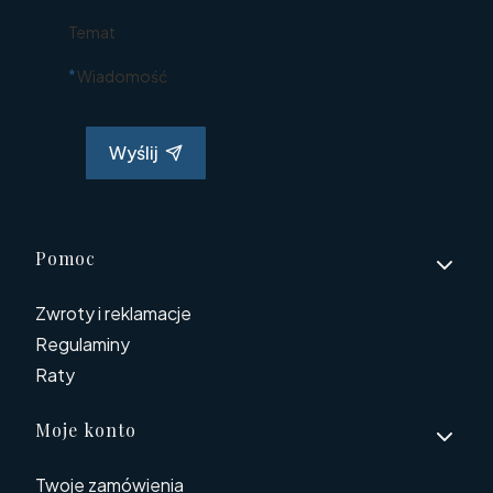
Temat
*
Wiadomość
Wyślij
Linki w stopce
Pomoc
Zwroty i reklamacje
Regulaminy
Raty
Moje konto
Twoje zamówienia