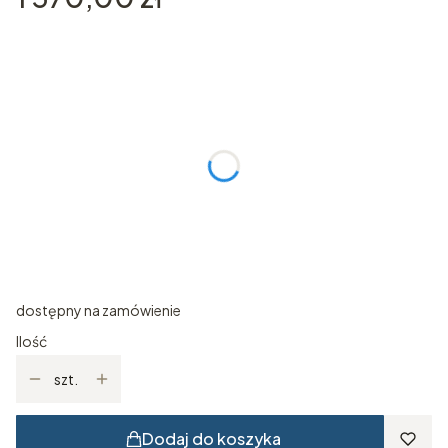
Wybierz wariant produktu:
Poszczególne warianty mogą różnić się ceną
*
Rozmiar
Wybierz
Indywidualne zamówienie (dotyczy kolorystyki, itp)
Opcjonalne
dostępny na zamówienie
Ilość
szt.
Dodaj do koszyka