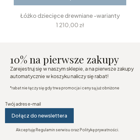
Łóżko dziecięce drewniane -warianty
Cena
1 210,00 zł
10% na pierwsze zakupy
Zarejestruj się w naszym sklepie, a na pierwsze zakupy
automatycznie w koszyku naliczy się rabat!
*rabat nie łączy się gdy trwa promocja i ceny są już obniżone
Twój adres e-mail
Dołącz do newslettera
Akceptuję Regulamin serwisu oraz Politykę prywatności.