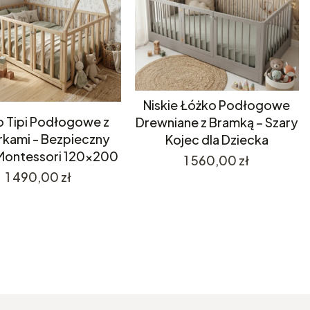
Niskie Łóżko Podłogowe
o Tipi Podłogowe z
Drewniane z Bramką – Szary
rkami - Bezpieczny
Kojec dla Dziecka
Montessori 120x200
Cena
1 560,00 zł
Cena
1 490,00 zł