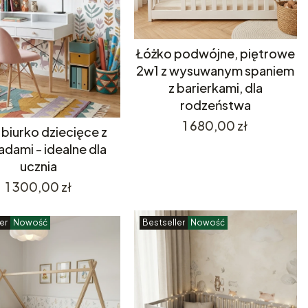
Łóżko podwójne, piętrowe
2w1 z wysuwanym spaniem
z barierkami, dla
rodzeństwa
Cena
1 680,00 zł
 biurko dziecięce z
adami - idealne dla
ucznia
Cena
1 300,00 zł
er
Nowość
Bestseller
Nowość