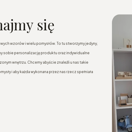
najmy się
wych wzorów i wielu pomysłów. To tu stworzymy jedyny,
imy sobie personalizację produktu oraz indywidualne
rzonym wnętrzu. Chcemy abyście znaleźli u nas takie
mysły i aby każda wykonana przez nas rzecz spełniała