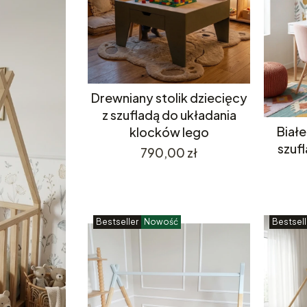
Drewniany stolik dziecięcy
z szufladą do układania
Białe
klocków lego
szufl
Cena
790,00 zł
Bestseller
Nowość
Bestsell