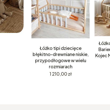
Łóżk
Łóżko tipi dziecięce
Barie
błękitno-drewniane niskie,
Kojec 
przypodłogowe w wielu
rozmiarach
Cena
1 210,00 zł