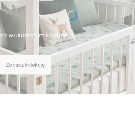
rz w ulubionym kolorze
Zobacz kolekcję