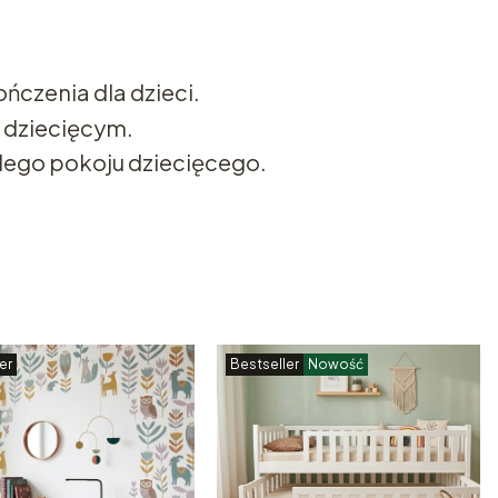
ńczenia dla dzieci.
m dziecięcym.
dego pokoju dziecięcego.
er
Bestseller
Nowość