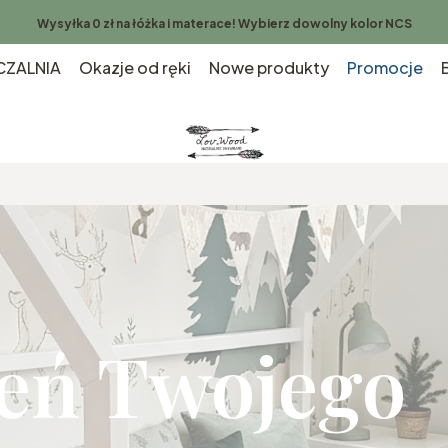
Wysyłka 0 zł na łóżka i materace! Wybierz dowolny kolor NCS
ZALNIA
Okazje od ręki
Nowe produkty
Promocje
eń Twojego