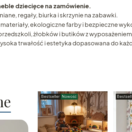
eble dziecięce na zamówienie.
iane, regały, biurka i skrzynie na zabawki.
ateriały, ekologiczne farby i bezpieczne wyko
 przedszkoli, żłobków i butików z wyposażenie
wysoka trwałość i estetyka dopasowana do każ
ne
Bestseller
Nowość
Bestsell