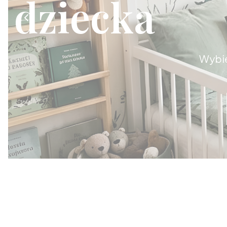
dziecka
Wybie
Biurka