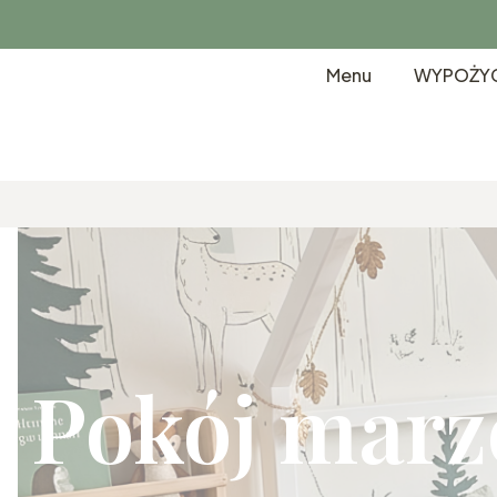
Menu
WYPOŻYC
Pokój marz