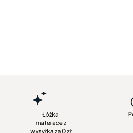
P
Łóżka i
materace z
wysyłką za 0 zł