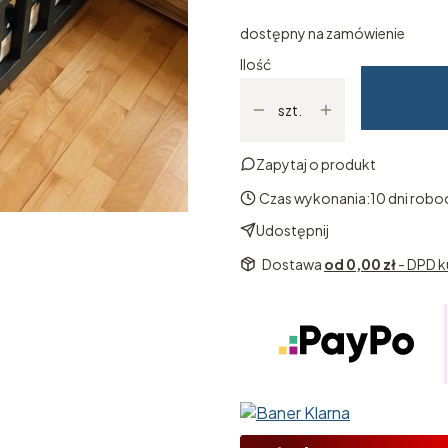
dostępny na zamówienie
Ilość
szt.
Zapytaj o produkt
Czas wykonania:
10 dni robo
Udostępnij
Dostawa
od 0,00 zł
- DPD k