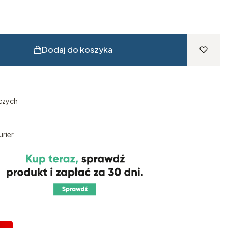
Dodaj do koszyka
czych
urier