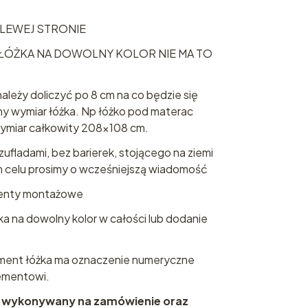
O LEWEJ STRONIE
ŁÓŻKA NA DOWOLNY KOLOR NIE MA TO
leży doliczyć po 8 cm na co będzie się
ny wymiar łóżka. Np łóżko pod materac
ymiar całkowity 208x108 cm.
ufladami, bez barierek, stojącego na ziemi
ym celu prosimy o wcześniejszą wiadomość
menty montażowe
a na dowolny kolor w całości lub dodanie
lement łóżka ma oznaczenie numeryczne
ementowi.
wykonywany na zamówienie oraz