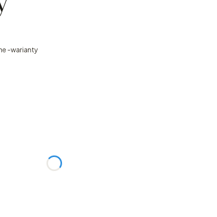
y
ne -warianty
:
żnić się ceną
zy kolorystyki, itp)
Opcjonalne