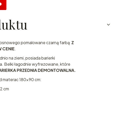
duktu
sosnowego pomalowane czarną farbą
Z
 CENIE
.
nio na ziemi, posiada barierki
a. Belki łagodnie wyfrezowane, które
ARIERKA PRZEDNIA DEMONTOWALNA.
od materac 180x90 cm:
42 cm