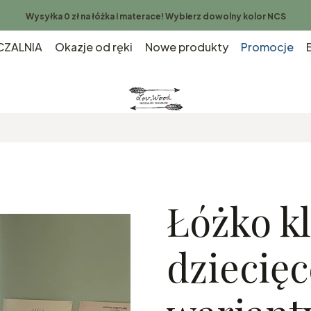
Wysyłka 0 zł na łóżka i materace! Wybierz dowolny kolor NCS
ZALNIA
Okazje od ręki
Nowe produkty
Promocje
Łóżko k
dziecięc