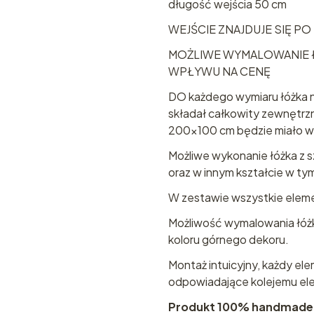
długość wejścia 50 cm
WEJŚCIE ZNAJDUJE SIĘ P
MOŻLIWE WYMALOWANIE 
WPŁYWU NA CENĘ
DO każdego wymiaru łóżka na
składał całkowity zewnętrz
200x100 cm będzie miało w
Możliwe wykonanie łóżka z sz
oraz w innym kształcie w t
W zestawie wszystkie ele
Możliwość wymalowania łóżk
koloru górnego dekoru.
Montaż intuicyjny, każdy e
odpowiadające kolejemu el
Produkt 100% handmade 