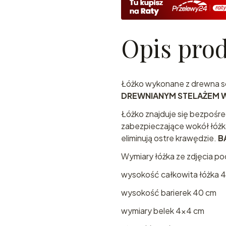
Opis pro
Łóżko wykonane z drewna 
DREWNIANYM STELAŻEM W
Łóżko znajduje się bezpośred
zabezpieczające wokół łóżk
eliminują ostre krawędzie.
B
Wymiary łóżka ze zdjęcia p
wysokość całkowita łóżka 
wysokość barierek 40 cm
wymiary belek 4x4 cm